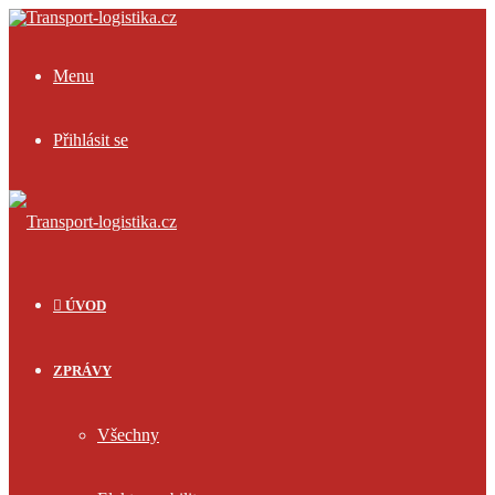
Menu
Přihlásit se
ÚVOD
ZPRÁVY
Všechny