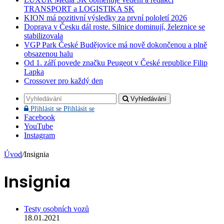
TRANSPORT a LOGISTIKA SK
KION má pozitivní výsledky za první pololetí 2026
Doprava v Česku dál roste. Silnice dominují, železnice se
stabilizovala
VGP Park České Budějovice má nově dokončenou a plně
obsazenou halu
Od 1. září povede značku Peugeot v České republice Filip
Lapka
Crossover pro každý den
Vyhledávání
Přihlásit se
Přihlásit se
Facebook
YouTube
Instagram
Úvod
/
Insignia
Insignia
Testy osobních vozů
18.01.2021