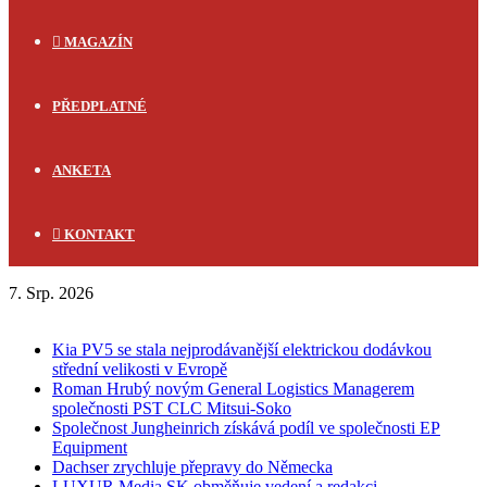
MAGAZÍN
PŘEDPLATNÉ
ANKETA
KONTAKT
7. Srp. 2026
FLASH NEWS
Kia PV5 se stala nejprodávanější elektrickou dodávkou
střední velikosti v Evropě
Roman Hrubý novým General Logistics Managerem
společnosti PST CLC Mitsui-Soko
Společnost Jungheinrich získává podíl ve společnosti EP
Equipment
Dachser zrychluje přepravy do Německa
LUXUR Media SK obměňuje vedení a redakci