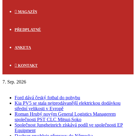
MAGAZÍN
PŘEDPLATNÉ
ANKETA
KONTAKT
7. Srp. 2026
FLASH NEWS
Ford dává český fotbal do pohybu
Kia PV5 se stala nejprodávanější elektrickou dodávkou
střední velikosti v Evropě
Roman Hrubý novým General Logistics Managerem
společnosti PST CLC Mitsui-Soko
Společnost Jungheinrich získává podíl ve společnosti EP
Equipment
Dachser zrychluje přepravy do Německa