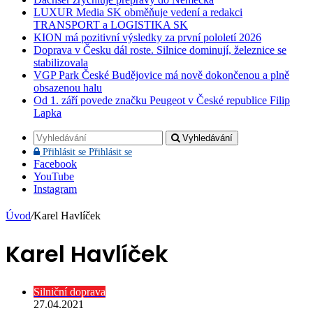
LUXUR Media SK obměňuje vedení a redakci
TRANSPORT a LOGISTIKA SK
KION má pozitivní výsledky za první pololetí 2026
Doprava v Česku dál roste. Silnice dominují, železnice se
stabilizovala
VGP Park České Budějovice má nově dokončenou a plně
obsazenou halu
Od 1. září povede značku Peugeot v České republice Filip
Lapka
Vyhledávání
Přihlásit se
Přihlásit se
Facebook
YouTube
Instagram
Úvod
/
Karel Havlíček
Karel Havlíček
Silniční doprava
27.04.2021