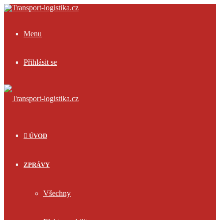
Menu
Přihlásit se
ÚVOD
ZPRÁVY
Všechny