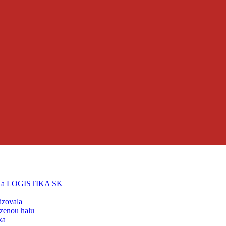
T a LOGISTIKA SK
lizovala
zenou halu
ka