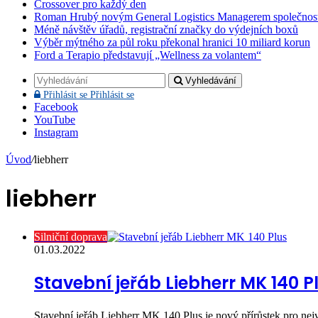
Crossover pro každý den
Roman Hrubý novým General Logistics Managerem společnos
Méně návštěv úřadů, registrační značky do výdejních boxů
Výběr mýtného za půl roku překonal hranici 10 miliard korun
Ford a Terapio představují „Wellness za volantem“
Vyhledávání
Přihlásit se
Přihlásit se
Facebook
YouTube
Instagram
Úvod
/
liebherr
liebherr
Silniční doprava
01.03.2022
Stavební jeřáb Liebherr MK 140 P
Stavební jeřáb Liebherr MK 140 Plus je nový přírůstek pro nej