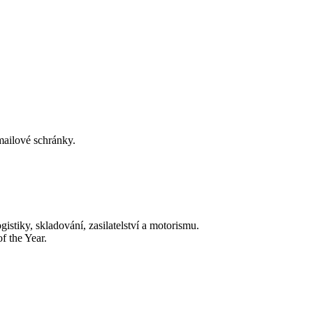
-mailové schránky.
tiky, skladování, zasilatelství a motorismu.
f the Year.