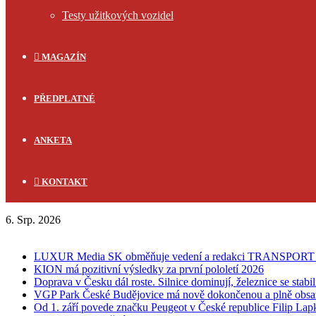
Testy užitkových vozidel
MAGAZÍN
PŘEDPLATNÉ
ANKETA
KONTAKT
6. Srp. 2026
FLASH NEWS
LUXUR Media SK obměňuje vedení a redakci TRANSPOR
KION má pozitivní výsledky za první pololetí 2026
Doprava v Česku dál roste. Silnice dominují, železnice se stabi
VGP Park České Budějovice má nově dokončenou a plně obsa
Od 1. září povede značku Peugeot v České republice Filip Lap