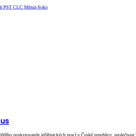
ti PST CLC Mitsui-Soko
lus
většího poskytovatele jeřábnických prací v České republice, společno