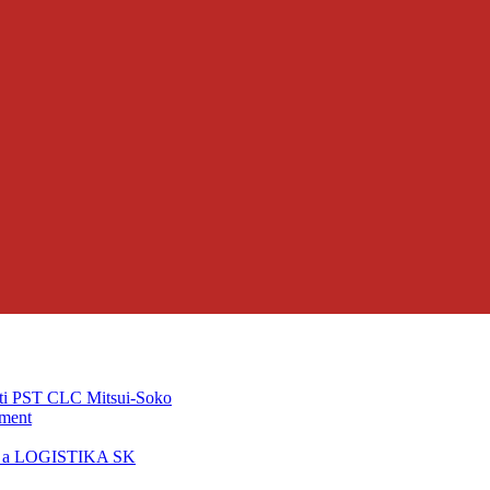
ti PST CLC Mitsui-Soko
pment
T a LOGISTIKA SK