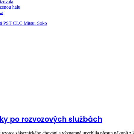
lizovala
zenou halu
ka
ti PST CLC Mitsui-Soko
ky po rozvozových službách
ové vzorce zákaznického chování a významně urychlila přesun nákupů