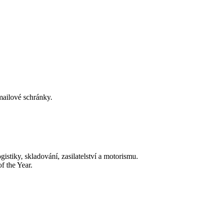
-mailové schránky.
tiky, skladování, zasilatelství a motorismu.
f the Year.