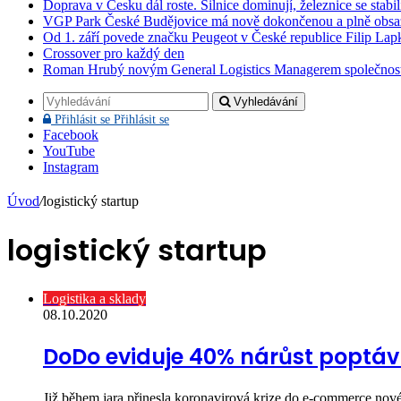
Doprava v Česku dál roste. Silnice dominují, železnice se stabi
VGP Park České Budějovice má nově dokončenou a plně obsa
Od 1. září povede značku Peugeot v České republice Filip Lap
Crossover pro každý den
Roman Hrubý novým General Logistics Managerem společnos
Vyhledávání
Přihlásit se
Přihlásit se
Facebook
YouTube
Instagram
Úvod
/
logistický startup
logistický startup
Logistika a sklady
08.10.2020
DoDo eviduje 40% nárůst poptáv
Již během jara přinesla koronavirová krize do e-commerce n