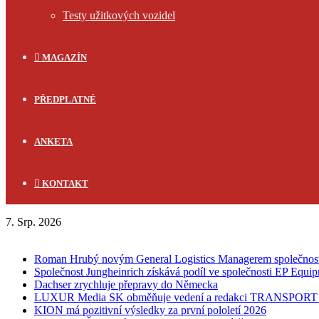
Testy užitkových vozidel
MAGAZÍN
PŘEDPLATNÉ
ANKETA
KONTAKT
7. Srp. 2026
FLASH NEWS
Roman Hrubý novým General Logistics Managerem společnos
Společnost Jungheinrich získává podíl ve společnosti EP Equi
Dachser zrychluje přepravy do Německa
LUXUR Media SK obměňuje vedení a redakci TRANSPOR
KION má pozitivní výsledky za první pololetí 2026