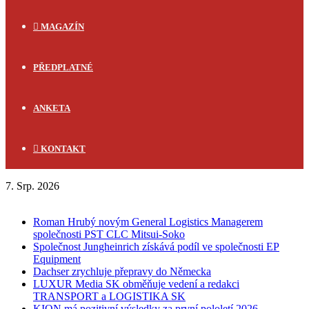
MAGAZÍN
PŘEDPLATNÉ
ANKETA
KONTAKT
7. Srp. 2026
FLASH NEWS
Roman Hrubý novým General Logistics Managerem
společnosti PST CLC Mitsui-Soko
Společnost Jungheinrich získává podíl ve společnosti EP
Equipment
Dachser zrychluje přepravy do Německa
LUXUR Media SK obměňuje vedení a redakci
TRANSPORT a LOGISTIKA SK
KION má pozitivní výsledky za první pololetí 2026