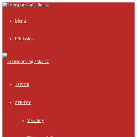
Menu
Přihlásit se
ÚVOD
ZPRÁVY
Všechny