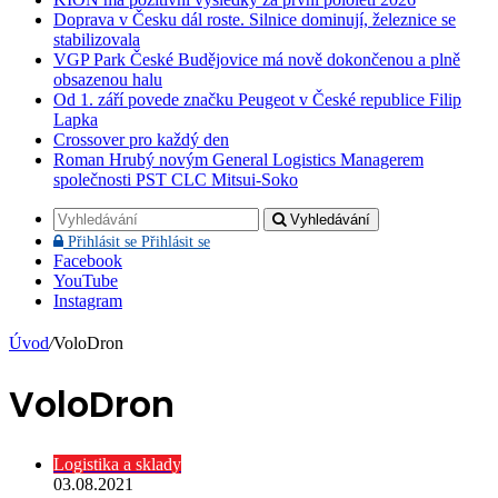
Doprava v Česku dál roste. Silnice dominují, železnice se
stabilizovala
VGP Park České Budějovice má nově dokončenou a plně
obsazenou halu
Od 1. září povede značku Peugeot v České republice Filip
Lapka
Crossover pro každý den
Roman Hrubý novým General Logistics Managerem
společnosti PST CLC Mitsui-Soko
Vyhledávání
Přihlásit se
Přihlásit se
Facebook
YouTube
Instagram
Úvod
/
VoloDron
VoloDron
Logistika a sklady
03.08.2021