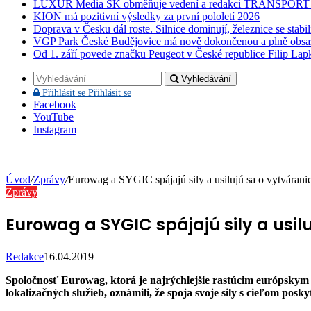
LUXUR Media SK obměňuje vedení a redakci TRANSPOR
KION má pozitivní výsledky za první pololetí 2026
Doprava v Česku dál roste. Silnice dominují, železnice se stabi
VGP Park České Budějovice má nově dokončenou a plně obsa
Od 1. září povede značku Peugeot v České republice Filip Lap
Vyhledávání
Přihlásit se
Přihlásit se
Facebook
YouTube
Instagram
Úvod
/
Zprávy
/
Eurowag a SYGIC spájajú sily a usilujú sa o vytvárani
Zprávy
Eurowag a SYGIC spájajú sily a usil
Redakce
16.04.2019
Spoločnosť Eurowag, ktorá je najrýchlejšie rastúcim európskym p
lokalizačných služieb, oznámili, že spoja svoje sily s cieľom pos