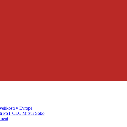
velikosti v Evropě
ti PST CLC Mitsui-Soko
pment