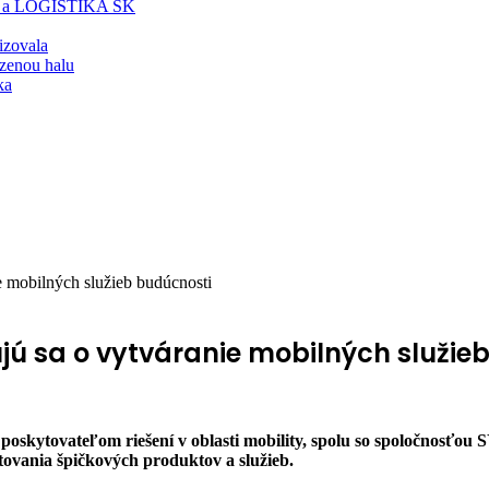
T a LOGISTIKA SK
lizovala
zenou halu
ka
e mobilných služieb budúcnosti
ujú sa o vytváranie mobilných služie
oskytovateľom riešení v oblasti mobility, spolu so spoločnosťou S
kytovania špičkových produktov a služieb.