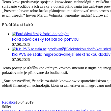
Tento krok predstavuje spojenie know-how, technológií a veľkého 
správanie vodičov a ich zvyky v oblasti plánovania trás založené preva
„Prostredníctvom tohto kroku plánujeme transformovať tento proces 
je ich úspech,“ hovorí Martin Vohánka, generálny riaditeľ Eurowag.
Přečtěte si také
Ford dává český fotbal do pohybu
07.08.2026
Kia PV5 se stala nejprodávanější elektrickou dodávk
07.08.2026
Tento postup je ďalším konkrétnym krokom smerom k digitálnej integrá
pokračovanie je plánované do budúcnosti.
„Sme presvedčení, že naše rozsiahle know-how v spotrebiteľskom aj f
oblasti finančných technológií, ktorá sa zameriava na integrovanú mob
Redakce
16.04.2019
Sdílet