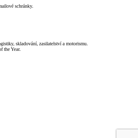
-mailové schránky.
tiky, skladování, zasilatelství a motorismu.
f the Year.