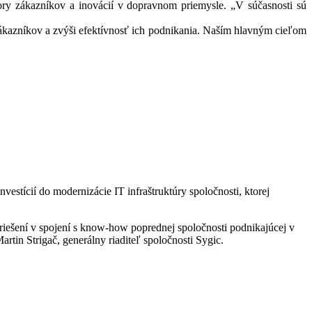
ory zákazníkov a inovácií v dopravnom priemysle. „V súčasnosti sú
zákazníkov a zvýši efektívnosť ich podnikania. Naším hlavným cieľom
estícií do modernizácie IT infraštruktúry spoločnosti, ktorej
riešení v spojení s know-how poprednej spoločnosti podnikajúcej v
rtin Strigač, generálny riaditeľ spoločnosti Sygic.