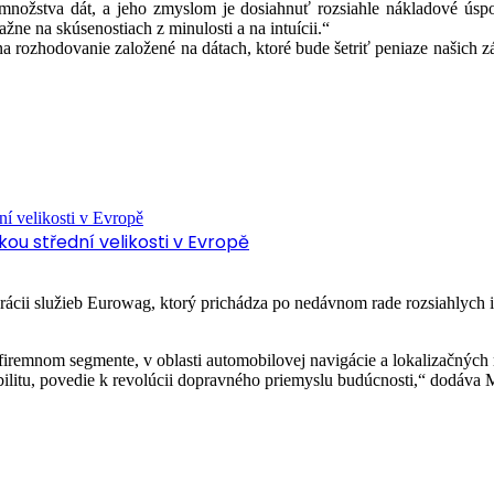
množstva dát, a jeho zmyslom je dosiahnuť rozsiahle nákladové úsp
žne na skúsenostiach z minulosti a na intuícii.“
na rozhodovanie založené na dátach, ktoré bude šetriť peniaze našich 
ou střední velikosti v Evropě
cii služieb Eurowag, ktorý prichádza po nedávnom rade rozsiahlych inv
iremnom segmente, v oblasti automobilovej navigácie a lokalizačných 
ilitu, povedie k revolúcii dopravného priemyslu budúcnosti,“ dodáva Ma