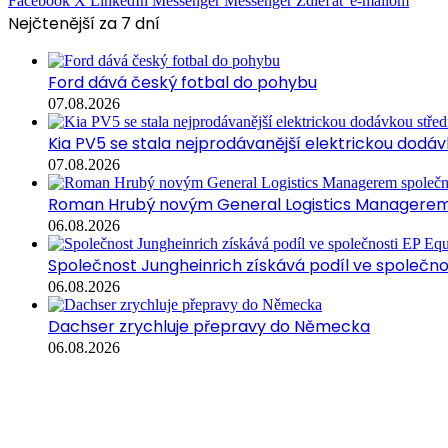
Facebook
X
LinkedIn
Messenger
Messenger
Zdieľať e-mailom
Nejčtenější za 7 dní
Ford dává český fotbal do pohybu
07.08.2026
Kia PV5 se stala nejprodávanější elektrickou dodávk
07.08.2026
Roman Hrubý novým General Logistics Managerem 
06.08.2026
Společnost Jungheinrich získává podíl ve společn
06.08.2026
Dachser zrychluje přepravy do Německa
06.08.2026