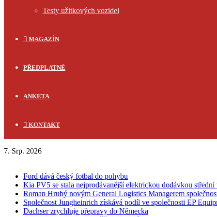
Testy užitkových vozidel
MAGAZÍN
PŘEDPLATNÉ
ANKETA
KONTAKT
7. Srp. 2026
FLASH NEWS
Ford dává český fotbal do pohybu
Kia PV5 se stala nejprodávanější elektrickou dodávkou střední 
Roman Hrubý novým General Logistics Managerem společnos
Společnost Jungheinrich získává podíl ve společnosti EP Equi
Dachser zrychluje přepravy do Německa