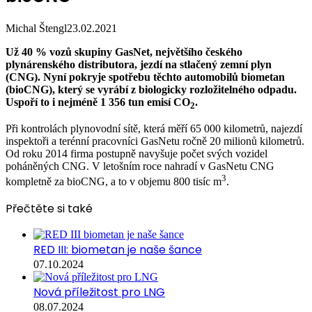
Michal Štengl
23.02.2021
Už 40 % vozů skupiny GasNet, největšího českého
plynárenského distributora, jezdí na stlačený zemní plyn
(CNG). Nyní pokryje spotřebu těchto automobilů biometan
(bioCNG), který se vyrábí z biologicky rozložitelného odpadu.
Uspoří to i nejméně 1 356 tun emisí CO
.
2
Při kontrolách plynovodní sítě, která měří 65 000 kilometrů, najezdí
inspektoři a terénní pracovníci GasNetu ročně 20 milionů kilometrů.
Od roku 2014 firma postupně navyšuje počet svých vozidel
poháněných CNG. V letošním roce nahradí v GasNetu CNG
3
kompletně za bioCNG, a to v objemu 800 tisíc m
.
Přečtěte si také
RED III: biometan je naše šance
07.10.2024
Nová příležitost pro LNG
08.07.2024