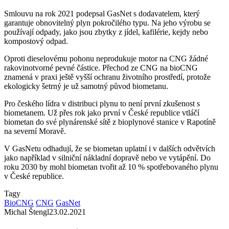
Smlouvu na rok 2021 podepsal GasNet s dodavatelem, který
garantuje obnovitelný plyn pokročilého typu. Na jeho výrobu se
používají odpady, jako jsou zbytky z jídel, kafilérie, kejdy nebo
kompostový odpad.
Oproti dieselovému pohonu neprodukuje motor na CNG žádné
rakovinotvorné pevné částice. Přechod ze CNG na bioCNG
znamená v praxi ještě vyšší ochranu životního prostředí, protože
ekologicky šetrný je už samotný původ biometanu.
Pro českého lídra v distribuci plynu to není první zkušenost s
biometanem. Už přes rok jako první v České republice vtláčí
biometan do své plynárenské sítě z bioplynové stanice v Rapotíně
na severní Moravě.
V GasNetu odhadují, že se biometan uplatní i v dalších odvětvích
jako například v silniční nákladní dopravě nebo ve vytápění. Do
roku 2030 by mohl biometan tvořit až 10 % spotřebovaného plynu
v České republice.
Tagy
BioCNG
CNG
GasNet
Michal Štengl
23.02.2021