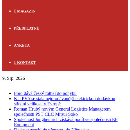
MAGAZÍN
PŘEDPLATNÉ
ANKETA
KONTAKT
9. Srp. 2026
FLASH NEWS
Ford dává český fotbal do pohybu
Kia PV5 se stala nejprodávanější elektrickou dodávkou
střední velikosti v Evropě
Roman Hrubý novým General Logistics Managerem
společnosti PST CLC Mitsui-Soko
Společnost Jungheinrich získává podíl ve společnosti EP
Equipment
Dachser zrychluje přepravy do Německa