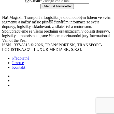
E-mail
*
Odebírat Newsletter
Náš Magazín Transport a Logistika je dlouhodobým lídrem ve svém
segmentu a každý měsíc přináší čtenářům informace ze světa
dopravy, logistiky, skladování, zasilatelství a motorismu.
Spolupracujeme se všemi předními organizacemi v oblasti dopravy,
logistiky a motorismu a jsme členem mezinárodní jury International
Van of the Year.
ISSN 1337-8813 © 2026, TRANSPORT.SK, TRANSPORT-
LOGISTIKA.CZ - LUXUR MEDIA SK, S.R.O.
Předplatné
Inzerce
Kontakt
Facebook
YouTube
Instagram
Back
to
top
button