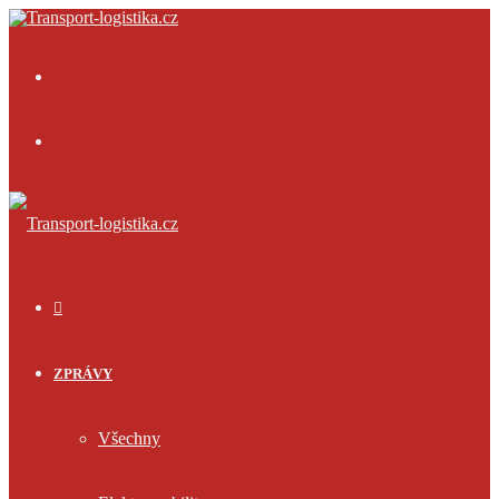
Menu
Přihlásit
se
ÚVOD
ZPRÁVY
Všechny