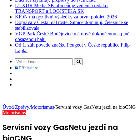
LUXUR Media SK obměňuje vedení a redakci
TRANSPORT a LOGISTIKA SK
KION má pozitivní výsledky za první pololetí 2026
Doprava v Česku dál roste. Silnice dominují, železnice se
stabilizovala
VGP Park České Budějovice má nově dokončenou a plně
obsazenou halu
Od 1. září povede značku Peugeot v České republice Filip
Lapka
Vyhledávání
Přihlásit
Přihlásit se
se
Facebook
YouTube
Instagram
Úvod
/
Zprávy
/
Motorismus
/
Servisní vozy GasNetu jezdí na bioCNG
Motorismus
Servisní vozy GasNetu jezdí na
bioCNG