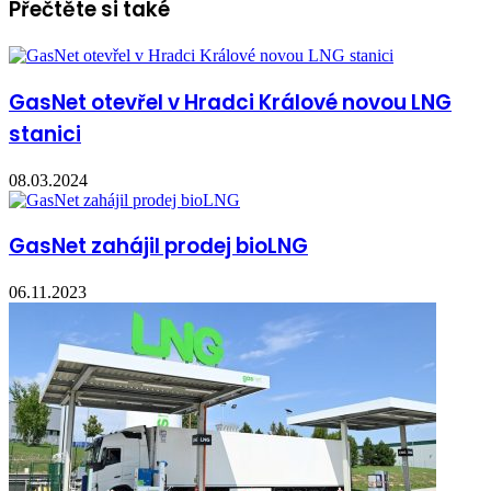
Přečtěte si také
GasNet otevřel v Hradci Králové novou LNG
stanici
08.03.2024
GasNet zahájil prodej bioLNG
06.11.2023