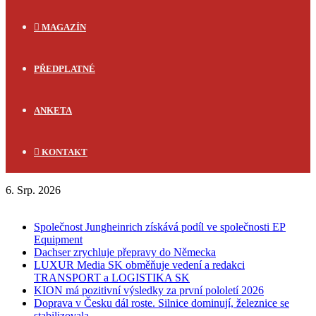
MAGAZÍN
PŘEDPLATNÉ
ANKETA
KONTAKT
6. Srp. 2026
FLASH NEWS
Společnost Jungheinrich získává podíl ve společnosti EP
Equipment
Dachser zrychluje přepravy do Německa
LUXUR Media SK obměňuje vedení a redakci
TRANSPORT a LOGISTIKA SK
KION má pozitivní výsledky za první pololetí 2026
Doprava v Česku dál roste. Silnice dominují, železnice se
stabilizovala