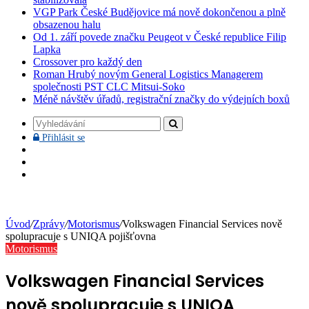
VGP Park České Budějovice má nově dokončenou a plně
obsazenou halu
Od 1. září povede značku Peugeot v České republice Filip
Lapka
Crossover pro každý den
Roman Hrubý novým General Logistics Managerem
společnosti PST CLC Mitsui-Soko
Méně návštěv úřadů, registrační značky do výdejních boxů
Vyhledávání
Přihlásit
Přihlásit se
se
Facebook
YouTube
Instagram
Úvod
/
Zprávy
/
Motorismus
/
Volkswagen Financial Services nově
spolupracuje s UNIQA pojišťovna
Motorismus
Volkswagen Financial Services
nově spolupracuje s UNIQA