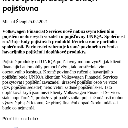
pojišťovna
Michal Štengl
25.02.2021
Volkswagen Financial Services nově nabízí svým klientům
pojištění motorových vozidel i u pojišťovny UNIQA. Společnost
rozšiřuje řady pojistných produktů třetích stran v portfoliu
společnosti. Partnerství zahrnuje kromě povinného ručení a
havarijního pojištění i doplňkové produkty.
Pojistné produkty od UNIQA pojišťovny mohou využít jak klienti
financující automobily pomocí úvěru, tak prostřednictvím
operativního leasingu. Kromě povinného ručení a havarijního
pojištění bude UNIQA klientům Volkswagen Financial Services
poskytovat i pojištění zavazadel, úrazové pojištění osob ve voze
(tzv. pojištění sedadel) nebo velmi žádané pojištění skel. Tato
doplňková krytí jsou mezi klienty Volkswagen Financial Services
stále populárnější, protože v případě vzniku pojistné události mohou
výrazně přispět k tomu, že přímý finanční dopad škodní události
bude co nejmenší.
Přečtěte si také