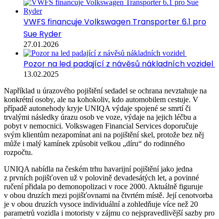
VWFS financuje Volkswagen Transporter 6.1 pro
Sue Ryder
27.01.2026
Pozor na led padající z návěsů nákladních vozidel
13.02.2025
Například u úrazového pojištění sedadel se ochrana nevztahuje na
konkrétní osoby, ale na kohokoliv, kdo automobilem cestuje. V
případě autonehody kryje UNIQA výdaje spojené se smrtí či
trvalými následky úrazu osob ve voze, výdaje na jejich léčbu a
pobyt v nemocnici. Volkswagen Financial Services doporučuje
svým klientům nezapomínat ani na pojištění skel, protože bez něj
může i malý kamínek způsobit velkou „díru“ do rodinného
rozpočtu.
UNIQA nabídla na českém trhu havarijní pojištění jako jedna
z prvních pojišťoven už v polovině devadesátých let, a povinné
ručení přidala po demonopolizaci v roce 2000. Aktuálně figuruje
v obou druzích mezi pojišťovnami na čtvrtém místě. Její cenotvorba
je v obou druzích vysoce individuální a zohledňuje více než 20
parametrů vozidla i motoristy v zájmu co nejspravedlivější sazby pro