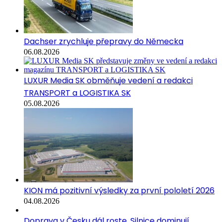
Dachser zrychluje přepravy do Německa
06.08.2026
LUXUR Media SK obměňuje vedení a redakci
TRANSPORT a LOGISTIKA SK
05.08.2026
KION má pozitivní výsledky za první pololetí 2026
04.08.2026
Doprava v Česku dál roste. Silnice dominují,