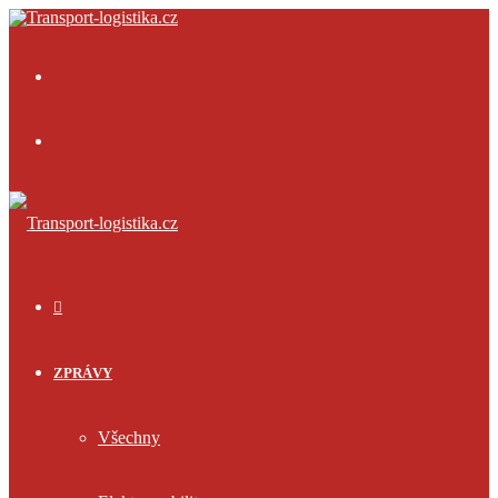
Menu
Přihlásit
se
ÚVOD
ZPRÁVY
Všechny