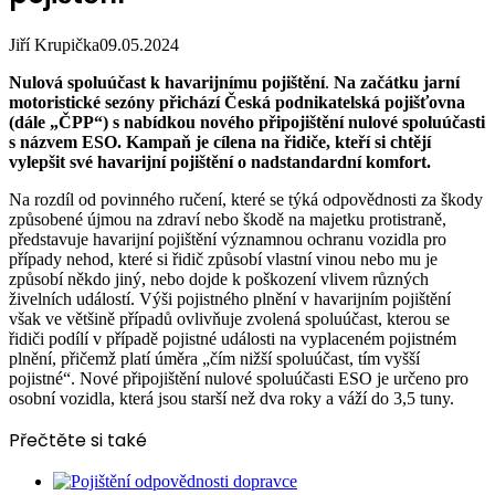
Jiří Krupička
09.05.2024
Nulová spoluúčast k havarijnímu pojištění
.
Na začátku jarní
motoristické sezóny přichází Česká podnikatelská pojišťovna
(dále „ČPP“) s nabídkou nového připojištění nulové spoluúčasti
s názvem ESO. Kampaň je cílena na řidiče, kteří si chtějí
vylepšit své havarijní pojištění o nadstandardní komfort.
Na rozdíl od povinného ručení, které se týká odpovědnosti za škody
způsobené újmou na zdraví nebo škodě na majetku protistraně,
představuje havarijní pojištění významnou ochranu vozidla pro
případy nehod, které si řidič způsobí vlastní vinou nebo mu je
způsobí někdo jiný, nebo dojde k poškození vlivem různých
živelních událostí. Výši pojistného plnění v havarijním pojištění
však ve většině případů ovlivňuje zvolená spoluúčast, kterou se
řidiči podílí v případě pojistné události na vyplaceném pojistném
plnění, přičemž platí úměra „čím nižší spoluúčast, tím vyšší
pojistné“. Nové připojištění nulové spoluúčasti ESO je určeno pro
osobní vozidla, která jsou starší než dva roky a váží do 3,5 tuny.
Přečtěte si také