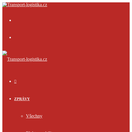
Menu
Přihlásit
se
ÚVOD
ZPRÁVY
Všechny