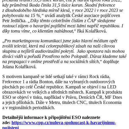
kdy průměrná škoda činila 31,5 tisíce korun. Škodní frekvence
z dlouhodobého hlediska mírně klesá, v roce 2022 i v roce 2023 se
pohybovala na 15 %,“
uvádí analytik České asociace pojišťoven
Petr Jedlička.
„Díky těmto celotržním číslům z ČAP sledujeme
rostoucí zájem o havarijní pojištění mezi lidmi napříč republikou. I
díky tomu víme, co klientům nabídnout
,“ říká Kolaříková.
„
Pro marketingovou komunikaci jsme jako hlavní médium opět
zvolili televizi, která má celorepublikový zásah na naši cílovou
skupinu a nejširší audiovizuální pokrytí. Jako sponzora nás mohou
diváci vidět u pořadů Prostřeno nebo Polopatě. Důraz klademe také
na propagaci v online prostředí a na sociálních sítích
,“ doplňuje
Jolana Kolaříková.
S motivem kampaně se lidé setkají také v rámci Rock rádia,
Frekvence 1 a rádia Bonton, dále na vybraných outdoorových
plochách po celé České republice. Kampaň se objeví i na LED
obrazovkách ve velkých a středních městech. Kampaň k produktu
ESO se objeví v tisku, například v Právu, Denících ČR, MF Dnes
a jejich přílohách. Dále v Metru, titulech CNC, titulech Economia
a v regionálních periodikách.
Detailnější informace k připojištění ESO naleznete
zde:
https://www.cpp.cz/nulova-spoluucast-k-havarijnimu-
pojisteni