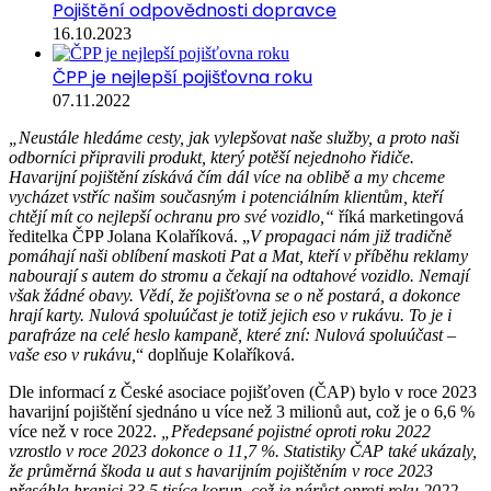
Pojištění odpovědnosti dopravce
16.10.2023
ČPP je nejlepší pojišťovna roku
07.11.2022
„Neustále hledáme cesty, jak vylepšovat naše služby, a proto naši
odborníci připravili produkt, který potěší nejednoho řidiče.
Havarijní pojištění získává čím dál více na oblibě a my chceme
vycházet vstříc našim současným i potenciálním klientům, kteří
chtějí mít co nejlepší ochranu pro své vozidlo,“
říká marketingová
ředitelka ČPP Jolana Kolaříková. „
V propagaci nám již tradičně
pomáhají naši oblíbení maskoti Pat a Mat, kteří v příběhu reklamy
nabourají s autem do stromu a čekají na odtahové vozidlo. Nemají
však žádné obavy. Vědí, že pojišťovna se o ně postará, a dokonce
hrají karty. Nulová spoluúčast je totiž jejich eso v rukávu. To je i
parafráze na celé heslo kampaně, které zní: Nulová spoluúčast –
vaše eso v rukávu,
“ doplňuje Kolaříková.
Dle informací z České asociace pojišťoven (ČAP) bylo v roce 2023
havarijní pojištění sjednáno u více než 3 milionů aut, což je o 6,6 %
více než v roce 2022.
„Předepsané pojistné oproti roku 2022
vzrostlo v roce 2023 dokonce o 11,7 %. Statistiky ČAP také ukázaly,
že průměrná škoda u aut s havarijním pojištěním v roce 2023
přesáhla hranici 33,5 tisíce korun, což je nárůst oproti roku 2022,