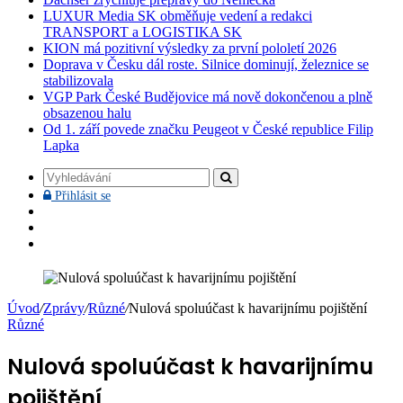
LUXUR Media SK obměňuje vedení a redakci
TRANSPORT a LOGISTIKA SK
KION má pozitivní výsledky za první pololetí 2026
Doprava v Česku dál roste. Silnice dominují, železnice se
stabilizovala
VGP Park České Budějovice má nově dokončenou a plně
obsazenou halu
Od 1. září povede značku Peugeot v České republice Filip
Lapka
Vyhledávání
Přihlásit
Přihlásit se
se
Facebook
YouTube
Instagram
Úvod
/
Zprávy
/
Různé
/
Nulová spoluúčast k havarijnímu pojištění
Různé
Nulová spoluúčast k havarijnímu
pojištění