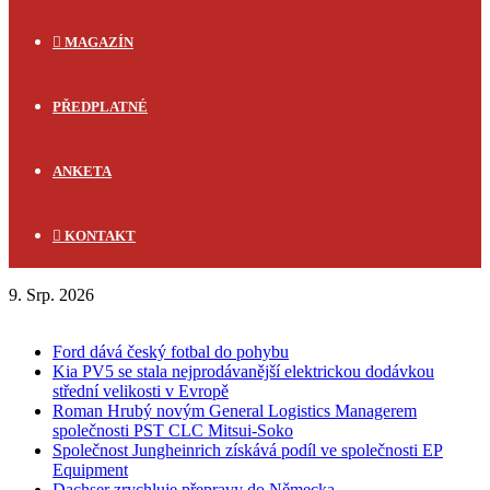
MAGAZÍN
PŘEDPLATNÉ
ANKETA
KONTAKT
9. Srp. 2026
FLASH NEWS
Ford dává český fotbal do pohybu
Kia PV5 se stala nejprodávanější elektrickou dodávkou
střední velikosti v Evropě
Roman Hrubý novým General Logistics Managerem
společnosti PST CLC Mitsui-Soko
Společnost Jungheinrich získává podíl ve společnosti EP
Equipment
Dachser zrychluje přepravy do Německa