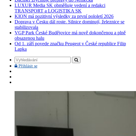
LUXUR Media SK obměňuje vedení a redakci
TRANSPORT a LOGISTIKA SK
KION má pozitivní výsledky za první pololetí 2026
Doprava v Česku dál roste. Silnice dominují, železnice se
stabilizovala
VGP Park České Budějovice má nově dokončenou a plně
obsazenou halu
Od 1. září povede značku Peugeot v České republice Filip
Lapka
Vyhledávání
Přihlásit
Přihlásit se
se
Facebook
YouTube
Instagram