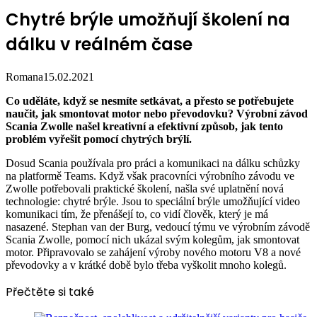
Chytré brýle umožňují školení na
dálku v reálném čase
Romana
15.02.2021
Co uděláte, když se nesmíte setkávat, a přesto se potřebujete
naučit, jak smontovat motor nebo převodovku? Výrobní závod
Scania Zwolle našel kreativní a efektivní způsob, jak tento
problém vyřešit pomocí chytrých brýlí.
Dosud Scania používala pro práci a komunikaci na dálku schůzky
na platformě Teams. Když však pracovníci výrobního závodu ve
Zwolle potřebovali praktické školení, našla své uplatnění nová
technologie: chytré brýle. Jsou to speciální brýle umožňující video
komunikaci tím, že přenášejí to, co vidí člověk, který je má
nasazené. Stephan van der Burg, vedoucí týmu ve výrobním závodě
Scania Zwolle, pomocí nich ukázal svým kolegům, jak smontovat
motor. Připravovalo se zahájení výroby nového motoru V8 a nové
převodovky a v krátké době bylo třeba vyškolit mnoho kolegů.
Přečtěte si také