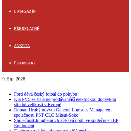
MAGAZÍN
PŘEDPLATNÉ
ANKETA
KONTAKT
9. Srp. 2026
FLASH NEWS
Ford dává český fotbal do pohybu
Kia PV5 se stala nejprodávanější elektrickou dodávkou
střední velikosti v Evropě
Roman Hrubý novým General Logistics Managerem
společnosti PST CLC Mitsui-Soko
Společnost Jungheinrich získává podíl ve společnosti EP
Equipment
Dachser zrychluje přepravy do Německa