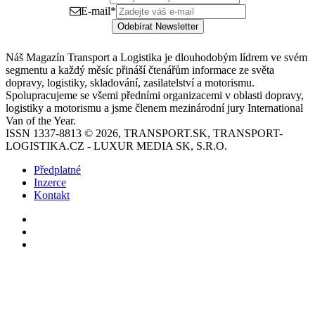
E-mail
*
Odebírat Newsletter
Náš Magazín Transport a Logistika je dlouhodobým lídrem ve svém
segmentu a každý měsíc přináší čtenářům informace ze světa
dopravy, logistiky, skladování, zasilatelství a motorismu.
Spolupracujeme se všemi předními organizacemi v oblasti dopravy,
logistiky a motorismu a jsme členem mezinárodní jury International
Van of the Year.
ISSN 1337-8813 © 2026, TRANSPORT.SK, TRANSPORT-
LOGISTIKA.CZ - LUXUR MEDIA SK, S.R.O.
Předplatné
Inzerce
Kontakt
Facebook
YouTube
Instagram
Back
to
top
button