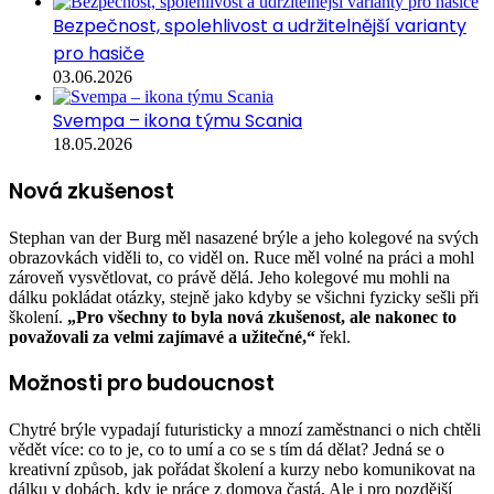
Bezpečnost, spolehlivost a udržitelnější varianty
pro hasiče
03.06.2026
Svempa – ikona týmu Scania
18.05.2026
Nová zkušenost
Stephan van der Burg měl nasazené brýle a jeho kolegové na svých
obrazovkách viděli to, co viděl on. Ruce měl volné na práci a mohl
zároveň vysvětlovat, co právě dělá. Jeho kolegové mu mohli na
dálku pokládat otázky, stejně jako kdyby se všichni fyzicky sešli při
školení.
„Pro všechny to byla nová zkušenost, ale nakonec to
považovali za velmi zajímavé a užitečné,“
řekl.
Možnosti pro budoucnost
Chytré brýle vypadají futuristicky a mnozí zaměstnanci o nich chtěli
vědět více: co to je, co to umí a co se s tím dá dělat? Jedná se o
kreativní způsob, jak pořádat školení a kurzy nebo komunikovat na
dálku v dobách, kdy je práce z domova častá. Ale i pro pozdější