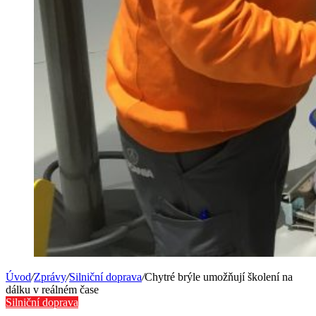
Úvod
/
Zprávy
/
Silniční doprava
/
Chytré brýle umožňují školení na
dálku v reálném čase
Silniční doprava