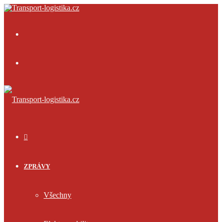
Menu
Přihlásit
se
ÚVOD
ZPRÁVY
Všechny