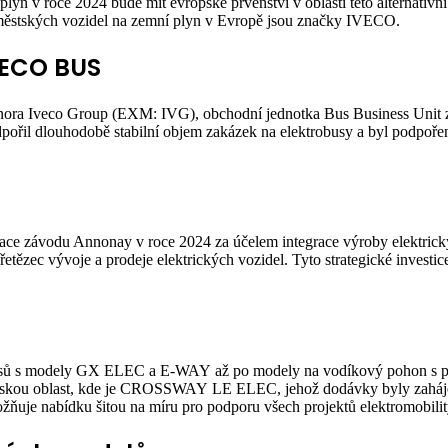
yn v roce 2024 bude mít evropské prvenství v oblasti této alternativn
ziměstských vozidel na zemní plyn v Evropě jsou značky IVECO.
VECO BUS
 února Iveco Group (EXM: IVG), obchodní jednotka Bus Business Unit
pořil dlouhodobě stabilní objem zakázek na elektrobusy a byl podpoře
kace závodu Annonay v roce 2024 za účelem integrace výroby elektrick
ězec vývoje a prodeje elektrických vozidel. Tyto strategické investic
sů s modely GX ELEC a E-WAY až po modely na vodíkový pohon s pali
městskou oblast, kde je CROSSWAY LE ELEC, jehož dodávky byly za
ňuje nabídku šitou na míru pro podporu všech projektů elektromobilit