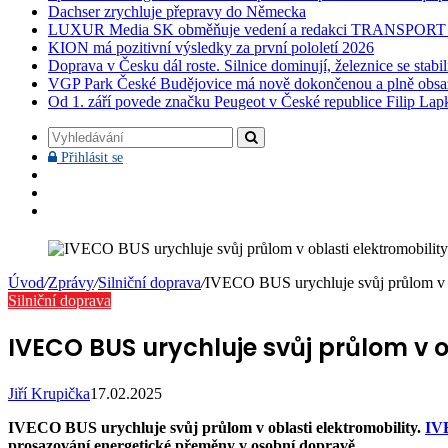
Dachser zrychluje přepravy do Německa
LUXUR Media SK obměňuje vedení a redakci TRANSPOR
KION má pozitivní výsledky za první pololetí 2026
Doprava v Česku dál roste. Silnice dominují, železnice se stabi
VGP Park České Budějovice má nově dokončenou a plně obsa
Od 1. září povede značku Peugeot v České republice Filip Lap
Vyhledávání
Přihlásit
Přihlásit se
se
Facebook
YouTube
Instagram
Úvod
/
Zprávy
/
Silniční doprava
/
IVECO BUS urychluje svůj průlom v ob
Silniční doprava
IVECO BUS urychluje svůj průlom v o
Jiří Krupička
17.02.2025
IVECO BUS urychluje svůj průlom v oblasti elektromobility.
IV
prosazování energetické přeměny v osobní dopravě.