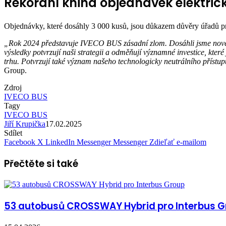
Rekordní kniha objednávek elektri
Objednávky, které dosáhly 3 000 kusů, jsou důkazem důvěry úřadů pr
„Rok 2024 představuje IVECO BUS zásadní zlom. Dosáhli jsme nového 
výsledky potvrzují naši strategii a odměňují významné investice, kte
trhu.
Potvrzují také význam našeho technologicky neutrálního přístup
Group.
Zdroj
IVECO BUS
Tagy
IVECO BUS
Jiří Krupička
17.02.2025
Sdílet
Facebook
X
LinkedIn
Messenger
Messenger
Zdieľať e-mailom
Přečtěte si také
53 autobusů CROSSWAY Hybrid pro Interbus 