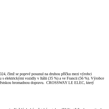
2024, čímž se poprvé posunul na druhou příčku mezi výrobci
u s elektrickými vozidly v Itálii (35 %) a ve Francii (56 %). Výrobce
 pro městskou hromadnou dopravu. CROSSWAY LE ELEC, který