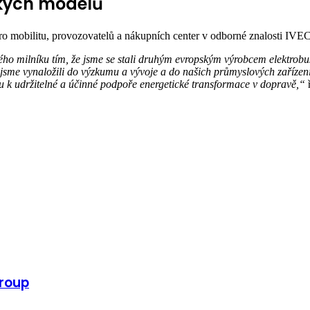
ckých modelů
o mobilitu, provozovatelů a nákupních center v odborné znalosti IVEC
milníku tím, že jsme se stali druhým evropským výrobcem elektrobusů 
ré jsme vynaložili do výzkumu a vývoje a do našich průmyslových zaříze
u k udržitelné a účinné podpoře energetické transformace v dopravě,“
ř
Group