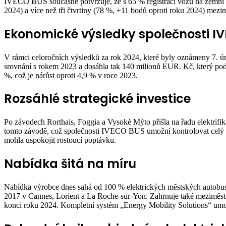
IVECO BUS současně potvrzuje, že s 65 % registrací vozů na zemní pl
2024) a více než tři čtvrtiny (78 %, +11 bodů oproti roku 2024) me
Ekonomické výsledky společnosti I
V rámci celoročních výsledků za rok 2024, které byly oznámeny 7.
srovnání s rokem 2023 a dosáhla tak 140 milionů EUR. Kč, který pod
%, což je nárůst oproti 4,9 % v roce 2023.
Rozsáhlé strategické investice
Po závodech Rorthais, Foggia a Vysoké Mýto přišla na řadu elektrifi
tomto závodě, což společnosti IVECO BUS umožní kontrolovat celý řet
mohla uspokojit rostoucí poptávku.
Nabídka šitá na míru
Nabídka výrobce dnes sahá od 100 % elektrických městských autobu
2017 v Cannes, Lorient a La Roche-sur-Yon. Zahrnuje také mezi
konci roku 2024. Kompletní systém „Energy Mobility Solutions“ umož