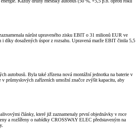
í energie. Každý druhý městský autobus (50 %, +5,5 p.b. oproti roku
 zaznamenala nárůst upraveného zisku EBIT o 31 milionů EUR ve
n i díky dosažených úspor z rozsahu. Upravená marže EBIT činila 5,5
ých autobusů. Byla také zřízena nová montážní jednotka na baterie v
e v průmyslových zařízeních umožní značce zvýšit kapacitu, aby
vovými články, které již zaznamenaly první objednávky v roce
hájeny a rozšířeny o nabídky CROSSWAY ELEC představeným na
y.