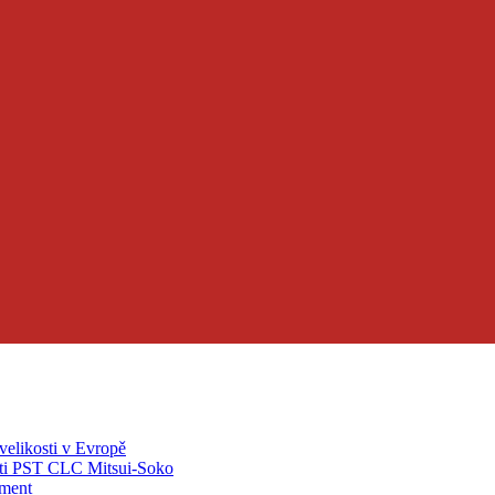
velikosti v Evropě
ti PST CLC Mitsui-Soko
pment