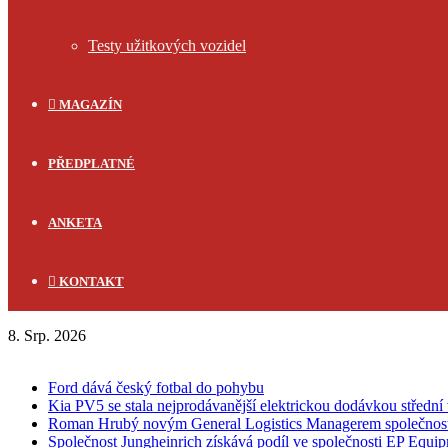
Testy užitkových vozidel
MAGAZÍN
PŘEDPLATNÉ
ANKETA
KONTAKT
8. Srp. 2026
FLASH NEWS
Ford dává český fotbal do pohybu
Kia PV5 se stala nejprodávanější elektrickou dodávkou střední 
Roman Hrubý novým General Logistics Managerem společnos
Společnost Jungheinrich získává podíl ve společnosti EP Equi