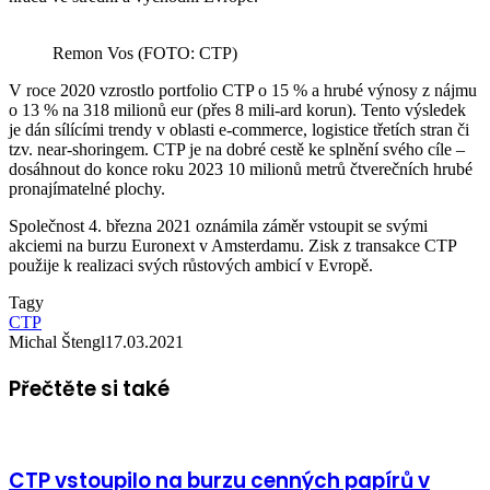
Remon Vos (FOTO: CTP)
V roce 2020 vzrostlo portfolio CTP o 15 % a hrubé výnosy z nájmu
o 13 % na 318 milionů eur (přes 8 mili-ard korun). Tento výsledek
je dán sílícími trendy v oblasti e-commerce, logistice třetích stran či
tzv. near-shoringem. CTP je na dobré cestě ke splnění svého cíle –
dosáhnout do konce roku 2023 10 milionů metrů čtverečních hrubé
pronajímatelné plochy.
Společnost 4. března 2021 oznámila záměr vstoupit se svými
akciemi na burzu Euronext v Amsterdamu. Zisk z transakce CTP
použije k realizaci svých růstových ambicí v Evropě.
Tagy
CTP
Michal Štengl
17.03.2021
Přečtěte si také
CTP vstoupilo na burzu cenných papírů v