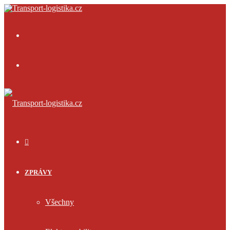
Menu
Přihlásit
se
ÚVOD
ZPRÁVY
Všechny