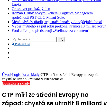
Lapka
Crossover pro každý den
Roman Hrubý novým General Logistics Managerem
společnosti PST CLC Mitsui-Soko
Méně návštěv úřadů, registrační značky do výdejních boxů
Výběr mýtného za půl roku překonal hranici 10 miliard korun
Ford a Terapio představují „Wellness za volantem“
Vyhledávání
Přihlásit
Přihlásit se
se
Facebook
YouTube
Instagram
Úvod
/
Logistika a sklady
/
CTP míří ze střední Evropy na západ:
chystá se utratit 8 miliard v Nizozemsku
Logistika a sklady
CTP míří ze střední Evropy na
západ: chystá se utratit 8 miliard v