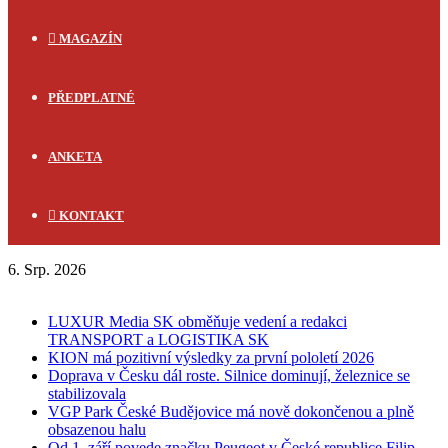
MAGAZÍN
PŘEDPLATNÉ
ANKETA
KONTAKT
6. Srp. 2026
FLASH NEWS
LUXUR Media SK obměňuje vedení a redakci
TRANSPORT a LOGISTIKA SK
KION má pozitivní výsledky za první pololetí 2026
Doprava v Česku dál roste. Silnice dominují, železnice se
stabilizovala
VGP Park České Budějovice má nově dokončenou a plně
obsazenou halu
Od 1. září povede značku Peugeot v České republice Filip