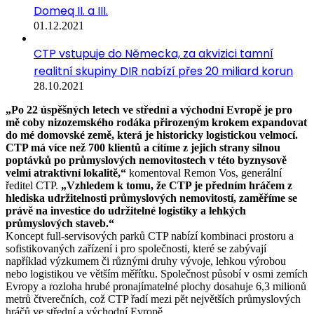
Domeq II. a III.
01.12.2021
CTP vstupuje do Německa, za akvizici tamní
realitní skupiny DIR nabízí přes 20 miliard korun
28.10.2021
„Po 22 úspěšných letech ve střední a východní Evropě je pro
mě coby nizozemského rodáka přirozeným krokem expandovat
do mé domovské země, která je historicky logistickou velmocí.
CTP má více než 700 klientů a cítíme z jejich strany silnou
poptávků po průmyslových nemovitostech v této byznysově
velmi atraktivní lokalitě,“
komentoval Remon Vos, generální
ředitel CTP.
„Vzhledem k tomu, že CTP je předním hráčem z
hlediska udržitelnosti průmyslových nemovitostí, zaměříme se
právě na investice do udržitelné logistiky a lehkých
průmyslových staveb.“
Koncept full-servisových parků CTP nabízí kombinaci prostoru a
sofistikovaných zařízení i pro společnosti, které se zabývají
například výzkumem či různými druhy vývoje, lehkou výrobou
nebo logistikou ve větším měřítku. Společnost působí v osmi zemích
Evropy a rozloha hrubé pronajímatelné plochy dosahuje 6,3 milionů
metrů čtverečních, což CTP řadí mezi pět největších průmyslových
hráčů ve střední a východní Evropě.