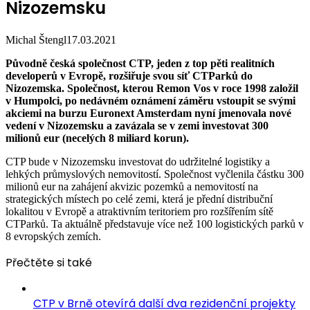
Nizozemsku
Michal Štengl
17.03.2021
Původně česká společnost CTP, jeden z top pěti realitních
developerů v Evropě, rozšiřuje svou síť CTParků do
Nizozemska. Společnost, kterou Remon Vos v roce 1998 založil
v Humpolci, po nedávném oznámení záměru vstoupit se svými
akciemi na burzu Euronext Amsterdam nyní jmenovala nové
vedení v Nizozemsku a zavázala se v zemi investovat 300
milionů eur (necelých 8 miliard korun).
CTP bude v Nizozemsku investovat do udržitelné logistiky a
lehkých průmyslových nemovitostí. Společnost vyčlenila částku 300
milionů eur na zahájení akvizic pozemků a nemovitostí na
strategických místech po celé zemi, která je přední distribuční
lokalitou v Evropě a atraktivním teritoriem pro rozšířením sítě
CTParků. Ta aktuálně představuje více než 100 logistických parků v
8 evropských zemích.
Přečtěte si také
CTP v Brně otevírá další dva rezidenční projekty