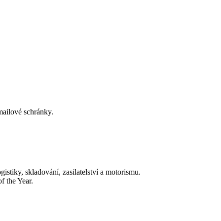
-mailové schránky.
tiky, skladování, zasilatelství a motorismu.
f the Year.