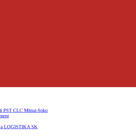
ti PST CLC Mitsui-Soko
pment
T a LOGISTIKA SK