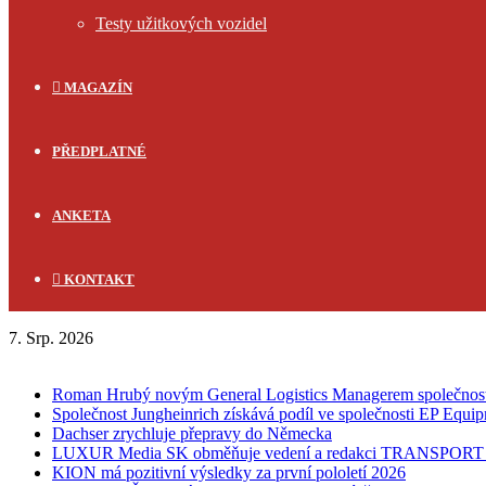
Testy užitkových vozidel
MAGAZÍN
PŘEDPLATNÉ
ANKETA
KONTAKT
7. Srp. 2026
FLASH NEWS
Roman Hrubý novým General Logistics Managerem společnos
Společnost Jungheinrich získává podíl ve společnosti EP Equi
Dachser zrychluje přepravy do Německa
LUXUR Media SK obměňuje vedení a redakci TRANSPOR
KION má pozitivní výsledky za první pololetí 2026