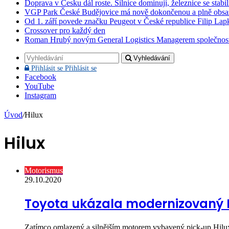
Doprava v Česku dál roste. Silnice dominují, železnice se stabi
VGP Park České Budějovice má nově dokončenou a plně obsa
Od 1. září povede značku Peugeot v České republice Filip Lap
Crossover pro každý den
Roman Hrubý novým General Logistics Managerem společnos
Vyhledávání
Přihlásit se
Přihlásit se
Facebook
YouTube
Instagram
Úvod
/
Hilux
Hilux
Motorismus
29.10.2020
Toyota ukázala modernizovaný H
Zatímco omlazený a silnějším motorem vybavený pick-up Hilu