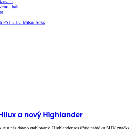
lizovala
zenou halu
ka
ti PST CLC Mitsui-Soko
ilux a nový Highlander
x je u nás dávno etablovaný, Highlander rozšiřuje nabídku SUV znač