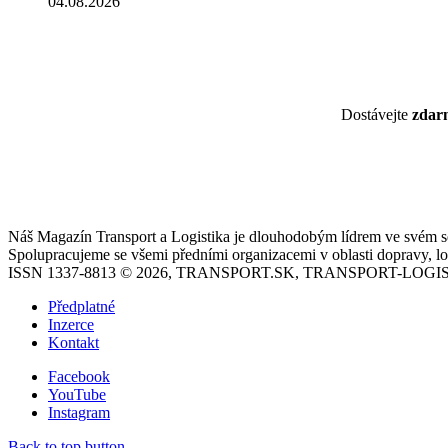
04.08.2026
Dostávejte
zda
Náš Magazín Transport a Logistika je dlouhodobým lídrem ve svém seg
Spolupracujeme se všemi předními organizacemi v oblasti dopravy, log
ISSN 1337-8813 © 2026, TRANSPORT.SK, TRANSPORT-LOGIS
Předplatné
Inzerce
Kontakt
Facebook
YouTube
Instagram
Back to top button