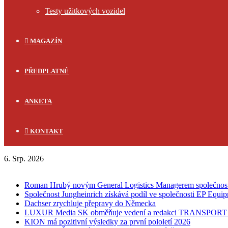
Testy užitkových vozidel
MAGAZÍN
PŘEDPLATNÉ
ANKETA
KONTAKT
6. Srp. 2026
FLASH NEWS
Roman Hrubý novým General Logistics Managerem společnos
Společnost Jungheinrich získává podíl ve společnosti EP Equi
Dachser zrychluje přepravy do Německa
LUXUR Media SK obměňuje vedení a redakci TRANSPOR
KION má pozitivní výsledky za první pololetí 2026