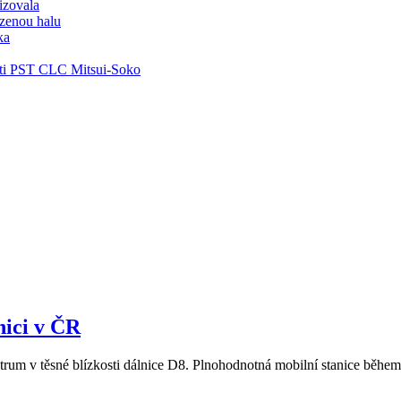
lizovala
zenou halu
ka
ti PST CLC Mitsui-Soko
nici v ČR
ntrum v těsné blízkosti dálnice D8. Plnohodnotná mobilní stanice běh