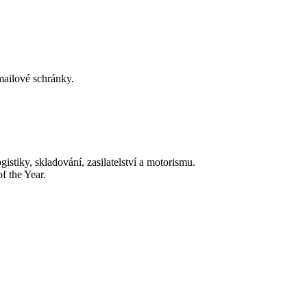
-mailové schránky.
tiky, skladování, zasilatelství a motorismu.
f the Year.