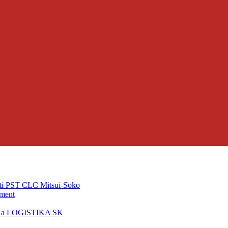
ti PST CLC Mitsui-Soko
pment
T a LOGISTIKA SK