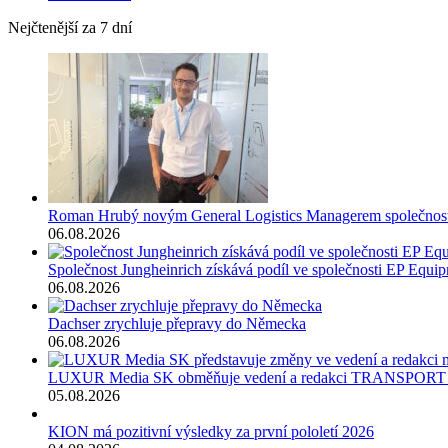
Nejčtenější za 7 dní
Roman Hrubý novým General Logistics Managerem společnos
06.08.2026
Společnost Jungheinrich získává podíl ve společnosti EP Equi
06.08.2026
Dachser zrychluje přepravy do Německa
06.08.2026
LUXUR Media SK obměňuje vedení a redakci TRANSPOR
05.08.2026
KION má pozitivní výsledky za první pololetí 2026