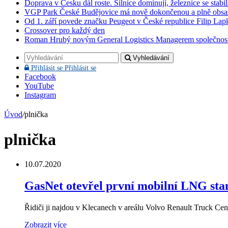
Doprava v Česku dál roste. Silnice dominují, železnice se stabi
VGP Park České Budějovice má nově dokončenou a plně obsa
Od 1. září povede značku Peugeot v České republice Filip Lap
Crossover pro každý den
Roman Hrubý novým General Logistics Managerem společnos
Vyhledávání
Přihlásit se
Přihlásit se
Facebook
YouTube
Instagram
Úvod
/
plnička
plnička
10.07.2020
GasNet otevřel první mobilní LNG sta
Řidiči ji najdou v Klecanech v areálu Volvo Renault Truck Ce
Zobrazit více