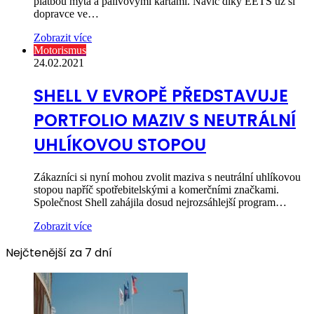
platbou mýta a palivovými kartami. Navíc díky EETS už si
dopravce ve…
Zobrazit více
Motorismus
24.02.2021
SHELL V EVROPĚ PŘEDSTAVUJE
PORTFOLIO MAZIV S NEUTRÁLNÍ
UHLÍKOVOU STOPOU
Zákazníci si nyní mohou zvolit maziva s neutrální uhlíkovou
stopou napříč spotřebitelskými a komerčními značkami.
Společnost Shell zahájila dosud nejrozsáhlejší program…
Zobrazit více
Nejčtenější za 7 dní