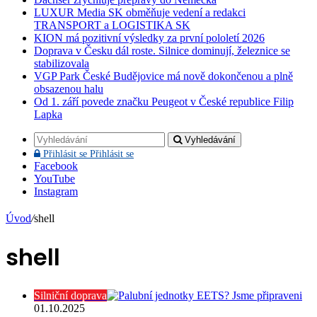
LUXUR Media SK obměňuje vedení a redakci
TRANSPORT a LOGISTIKA SK
KION má pozitivní výsledky za první pololetí 2026
Doprava v Česku dál roste. Silnice dominují, železnice se
stabilizovala
VGP Park České Budějovice má nově dokončenou a plně
obsazenou halu
Od 1. září povede značku Peugeot v České republice Filip
Lapka
Vyhledávání
Přihlásit se
Přihlásit se
Facebook
YouTube
Instagram
Úvod
/
shell
shell
Silniční doprava
01.10.2025