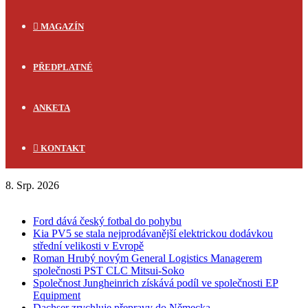
MAGAZÍN
PŘEDPLATNÉ
ANKETA
KONTAKT
8. Srp. 2026
FLASH NEWS
Ford dává český fotbal do pohybu
Kia PV5 se stala nejprodávanější elektrickou dodávkou
střední velikosti v Evropě
Roman Hrubý novým General Logistics Managerem
společnosti PST CLC Mitsui-Soko
Společnost Jungheinrich získává podíl ve společnosti EP
Equipment
Dachser zrychluje přepravy do Německa