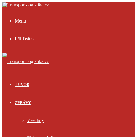
Menu
Přihlásit se
ÚVOD
ZPRÁVY
Všechny