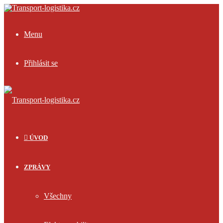
Menu
Přihlásit se
ÚVOD
ZPRÁVY
Všechny