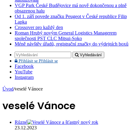
VGP Park České Budějovice má nově dokončenou a plně
obsazenou halu
Od 1. září povede značku Peugeot v České republice Filip
Lapka
Crossover pro každý den
Roman Hrubý novým General Logistics Managerem
společnosti PST CLC Mitsui-Soko
Méně návštěv úřadů, registrační značky do výdejních boxů
Vyhledávání
Přihlásit se
Přihlásit se
Facebook
YouTube
Instagram
Úvod
/
veselé Vánoce
veselé Vánoce
Různé
23.12.2023