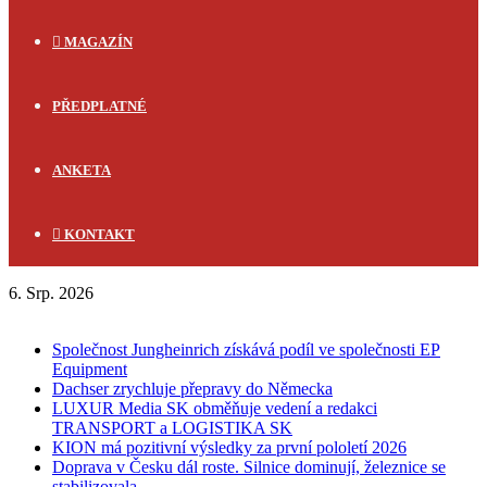
MAGAZÍN
PŘEDPLATNÉ
ANKETA
KONTAKT
6. Srp. 2026
FLASH NEWS
Společnost Jungheinrich získává podíl ve společnosti EP
Equipment
Dachser zrychluje přepravy do Německa
LUXUR Media SK obměňuje vedení a redakci
TRANSPORT a LOGISTIKA SK
KION má pozitivní výsledky za první pololetí 2026
Doprava v Česku dál roste. Silnice dominují, železnice se
stabilizovala