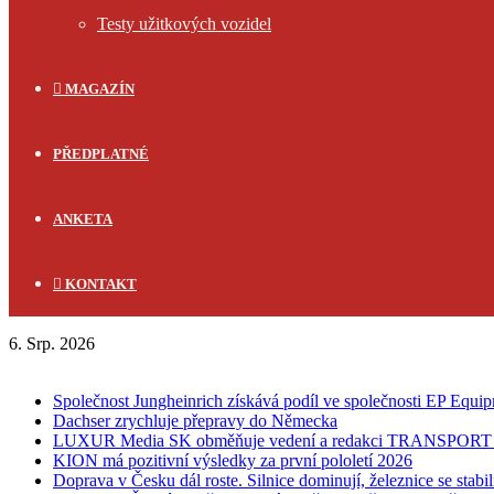
Testy užitkových vozidel
MAGAZÍN
PŘEDPLATNÉ
ANKETA
KONTAKT
6. Srp. 2026
FLASH NEWS
Společnost Jungheinrich získává podíl ve společnosti EP Equi
Dachser zrychluje přepravy do Německa
LUXUR Media SK obměňuje vedení a redakci TRANSPOR
KION má pozitivní výsledky za první pololetí 2026
Doprava v Česku dál roste. Silnice dominují, železnice se stabi