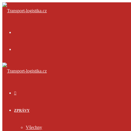
Menu
Přihlásit
se
ÚVOD
ZPRÁVY
Všechny