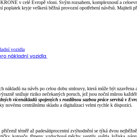
 KRONE v celé Evropě vloni. Svým rozsahem, komplexností a celoevrops
 poplatek kryje veškerá běžná provozní opotřebení návěsů. Majiteli př
ro nákladní vozidla
ích nákladů na návěs po celou dobu smlouvy, která může být uzavřena a
razně snižuje riziko nečekaných poruch, jež jsou noční můrou každé
ádných vícenákladů spojených s rozdílnou sazbou práce servisů v Evr
y novému centrálnímu skladu a digitalizaci velmi rychle k dispozici.
, přičemž téměř až padesátiprocentní zvýhodnění se týká dvou nejběžněj
čky, kotouče, třmeny, vzduchové měchy, ventily, světla, ložiska, nápra