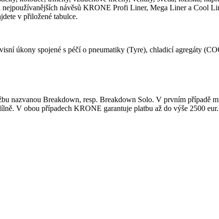
ejpoužívanějších návěsů KRONE Profi Liner, Mega Liner a Cool Liner.
dete v přiložené tabulce.
isní úkony spojené s péčí o pneumatiky (Tyre), chladicí agregáty (COO
užbu nazvanou Breakdown, resp. Breakdown Solo. V prvním případě můž
 dílně. V obou případech KRONE garantuje platbu až do výše 2500 eur. 