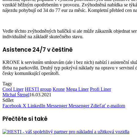
vzniklé běžným opotřebením v provozu. Zvýhodněná nabídka se týká n
nájezdu pohybují od 34 do 77 eur za měsíc. Kompletní přehled cen naj
Vedle těchto zvýhodněných balíčků si ale může zákazník objednat serv
individuálně na základě skutečného stavu.
Asistence 24/7 v češtině
KRONE k servisním smlouvám (ale i bez nich) nabízí i asistenční sl
třeba na parkovišti. Druhý typ pokrývá náklady na opravu v servisní
česky komunikující operátoři.
Tagy
Cool Liner
HESTI group
Krone
Mega Liner
Profi Liner
Michal Štengl
16.03.2021
Sdílet
Facebook
X
LinkedIn
Messenger
Messenger
Zdieľať e-mailom
Přečtěte si také