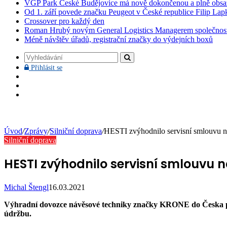
VGP Park České Budějovice má nově dokončenou a plně obsa
Od 1. září povede značku Peugeot v České republice Filip Lap
Crossover pro každý den
Roman Hrubý novým General Logistics Managerem společnos
Méně návštěv úřadů, registrační značky do výdejních boxů
Vyhledávání
Přihlásit
Přihlásit se
se
Facebook
YouTube
Instagram
Úvod
/
Zprávy
/
Silniční doprava
/
HESTI zvýhodnilo servisní smlouvu
Silniční doprava
HESTI zvýhodnilo servisní smlouvu 
Michal Štengl
16.03.2021
Výhradní dovozce návěsové techniky značky KRONE do Česka přip
údržbu.