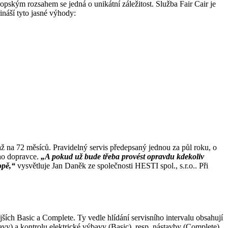
kým rozsahem se jedná o unikátní záležitost. Služba Fair Cair je
ináší tyto jasné výhody:
ž na 72 měsíců. Pravidelný servis předepsaný jednou za půl roku, o
ho dopravce.
„A pokud už bude třeba provést opravdu kdekoliv
opě,“
vysvětluje Jan Daněk ze společnosti HESTI spol., s.r.o.. Při
ších Basic a Complete. Ty vedle hlídání servisního intervalu obsahují
vy) a kontrolu elektrické výbavy (Basic), resp. nástavby (Complete)