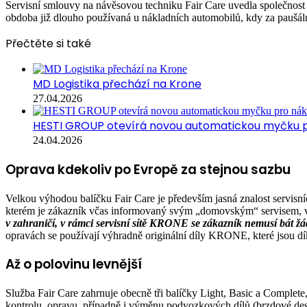
Servisní smlouvy na návěsovou techniku Fair Care uvedla společnost
obdoba již dlouho používaná u nákladních automobilů, kdy za paušální
Přečtěte si také
MD Logistika přechází na Krone
27.04.2026
HESTI GROUP otevírá novou automatickou myčku p
24.04.2026
Oprava kdekoliv po Evropě za stejnou sazbu
Velkou výhodou balíčku Fair Care je především jasná znalost servisn
kterém je zákazník včas informovaný svým „domovským“ servisem, vý
v zahraničí, v rámci servisní sítě KRONE se zákazník nemusí bát ž
opravách se používají výhradně originální díly KRONE, které jsou dík
Až o polovinu levnější
Služba Fair Care zahrnuje obecně tři balíčky Light, Basic a Complete
kontrolu, opravu, případně i výměnu podvozkových dílů (brzdové desti