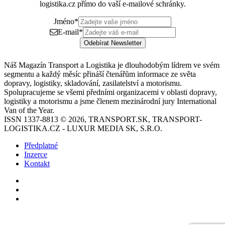
logistika.cz přímo do vaší e-mailové schránky.
Jméno
*
E-mail
*
Odebírat Newsletter
Náš Magazín Transport a Logistika je dlouhodobým lídrem ve svém
segmentu a každý měsíc přináší čtenářům informace ze světa
dopravy, logistiky, skladování, zasilatelství a motorismu.
Spolupracujeme se všemi předními organizacemi v oblasti dopravy,
logistiky a motorismu a jsme členem mezinárodní jury International
Van of the Year.
ISSN 1337-8813 © 2026, TRANSPORT.SK, TRANSPORT-
LOGISTIKA.CZ - LUXUR MEDIA SK, S.R.O.
Předplatné
Inzerce
Kontakt
Facebook
YouTube
Instagram
Back
to