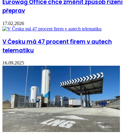
Eurowag Office chce změnit způsob řízení
přeprav
17.02.2026
V Česku má 47 procent firem v autech
telematiku
16.09.2025