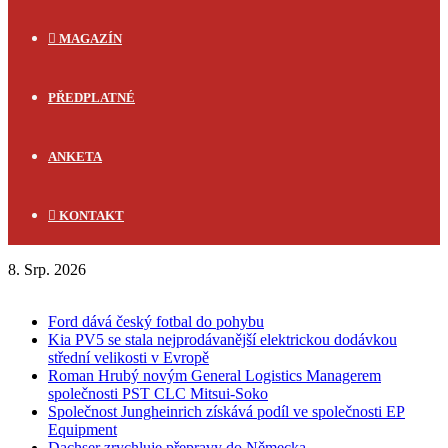
MAGAZÍN
PŘEDPLATNÉ
ANKETA
KONTAKT
8. Srp. 2026
FLASH NEWS
Ford dává český fotbal do pohybu
Kia PV5 se stala nejprodávanější elektrickou dodávkou
střední velikosti v Evropě
Roman Hrubý novým General Logistics Managerem
společnosti PST CLC Mitsui-Soko
Společnost Jungheinrich získává podíl ve společnosti EP
Equipment
Dachser zrychluje přepravy do Německa