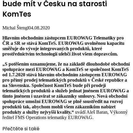
bude mít v Česku na starosti
KomTes
Michal Štengl
04.08.2020
Hlavním obchodním zástupcem EUROWAG Telematiky pro
ČR a SR se stává KomTeS. EUROWAG uvolněnou kapacitu
směřuje do vývoje integrovaných produktů, které
prostřednictvím technologií ulehčí život všem dopravcům.
„S potěšením oznamujeme, že na základě dlouhodobé obchodní
spolupráce mezi EUROWAG a KomTeS se společnost KomTeS
od 1.7.2020 stává hlavním obchodním zástupcem EUROWAG
pro přímý prodej telematických produktů v České republice a
na Slovensku. Společnost KomTeS bude při prodeji
telematických produktů a služeb jednat jménem EUROWAG a
tímto jménem i uzavírat se zákazníky smlouvy. Nová obchodní
spolupráce umožní EUROWAG se plně soustředit na rozvoj
produktů tak, abychom mohli všem zákazníkům nabízet
produkty a služby nejvyšší kvality,“
uvádí Aleš Baran, Výkonný
ředitel FMS Operations telematiky EUROWAG.
Přečtěte si také