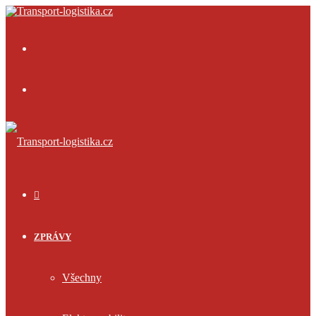
Menu
Přihlásit
se
ÚVOD
ZPRÁVY
Všechny