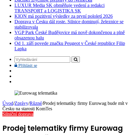
LUXUR Media SK obměňuje vedení a redakci
TRANSPORT a LOGISTIKA SK
KION má pozitivní výsledky za první pololetí 2026
Doprava v Česku dál roste. Silnice dominují, železnice se
stabilizovala
VGP Park České Budějovice má nově dokončenou a plně
obsazenou halu
Od 1. září povede značku Peugeot v České republice Filip
Lapka
Vyhledávání
Přihlásit
Přihlásit se
se
Facebook
YouTube
Instagram
Úvod
/
Zprávy
/
Různé
/
Prodej telematiky firmy Eurowag bude mít v
Česku na starosti KomTes
Silniční doprava
Prodej telematiky firmy Eurowag