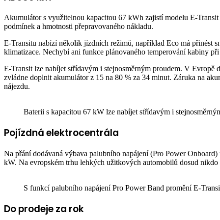
Akumulátor s využitelnou kapacitou 67 kWh zajistí modelu E-Transi
podmínek a hmotnosti přepravovaného nákladu.
E-Transitu nabízí několik jízdních režimů, například Eco má přinést s
klimatizace. Nechybí ani funkce plánovaného temperování kabiny při 
E-Transit lze nabíjet střídavým i stejnosměrným proudem. V Evropě 
zvládne doplnit akumulátor z 15 na 80 % za 34 minut. Záruka na aku
nájezdu.
Baterii s kapacitou 67 kW lze nabíjet střídavým i stejnosměr
Pojízdná elektrocentrála
Na přání dodávaná výbava palubního napájení (Pro Power Onboard) umo
kW. Na evropském trhu lehkých užitkových automobilů dosud nikdo 
S funkcí palubního napájení Pro Power Band promění E-Transi
Do prodeje za rok