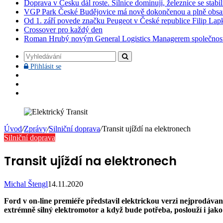
Doprava v Česku dál roste. Silnice dominují, železnice se stabi
VGP Park České Budějovice má nově dokončenou a plně obsa
Od 1. září povede značku Peugeot v České republice Filip Lap
Crossover pro každý den
Roman Hrubý novým General Logistics Managerem společnos
Vyhledávání
Přihlásit
Přihlásit se
se
Facebook
YouTube
Instagram
Úvod
/
Zprávy
/
Silniční doprava
/
Transit ujíždí na elektronech
Silniční doprava
Transit ujíždí na elektronech
Michal Štengl
14.11.2020
Ford v on-line premiéře představil elektrickou verzi nejprodávan
extrémně silný elektromotor a když bude potřeba, poslouží i jako