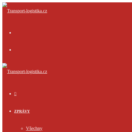
Menu
Přihlásit
se
ÚVOD
ZPRÁVY
Všechny