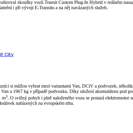
realizoval zkoušky vozů Transit Custom Plug-In Hybrid v reálném nas
atnění i při vývoji E-Transitu a na něj navázaných služeb.
t City
zníci si můžou vybrat mezi variantami Van, DCiV a podvozek, několik
erze Van a 1967 kg v případě podvozku. Díky uložení akumulátoru pod 
3
1 m
. O svižný pohyb i plně naloženého vozu se postará elektromotor s
dodávek nabízených na evropském trhu.