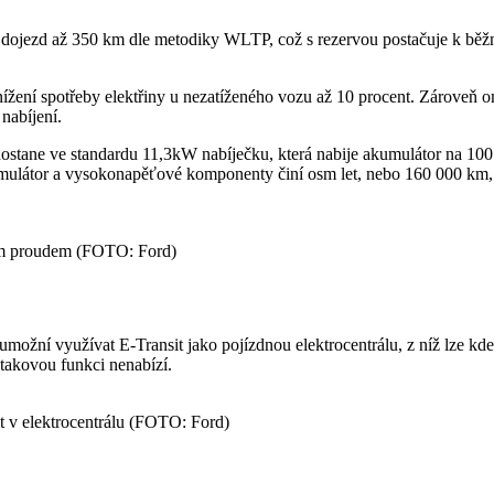
t dojezd až 350 km dle metodiky WLTP, což s rezervou postačuje k bě
nížení spotřeby elektřiny u nezatíženého vozu až 10 procent. Zároveň om
nabíjení.
dostane ve standardu 11,3kW nabíječku, která nabije akumulátor na 10
mulátor a vysokonapěťové komponenty činí osm let, nebo 160 000 km, 
ným proudem (FOTO: Ford)
žní využívat E-Transit jako pojízdnou elektrocentrálu, z níž lze kdek
takovou funkci nenabízí.
t v elektrocentrálu (FOTO: Ford)