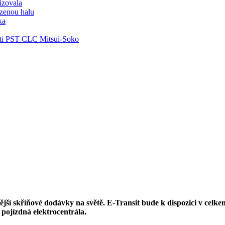
lizovala
zenou halu
ka
ti PST CLC Mitsui-Soko
ější skříňové dodávky na světě. E-Transit bude k dispozici v celk
 pojízdná elektrocentrála.