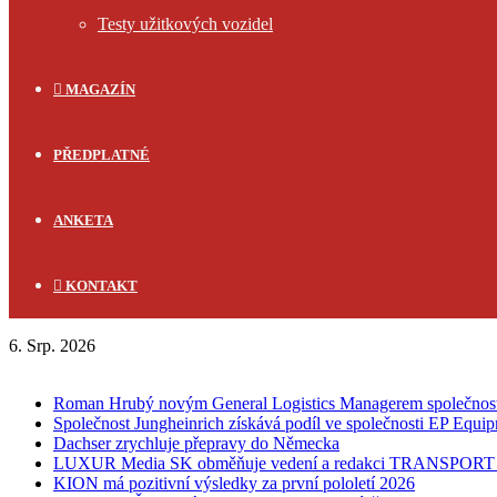
Testy užitkových vozidel
MAGAZÍN
PŘEDPLATNÉ
ANKETA
KONTAKT
6. Srp. 2026
FLASH NEWS
Roman Hrubý novým General Logistics Managerem společnos
Společnost Jungheinrich získává podíl ve společnosti EP Equi
Dachser zrychluje přepravy do Německa
LUXUR Media SK obměňuje vedení a redakci TRANSPOR
KION má pozitivní výsledky za první pololetí 2026