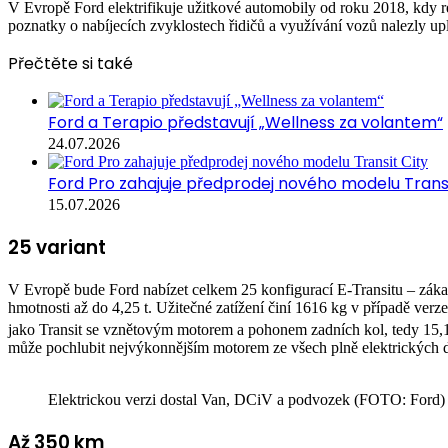
V Evropě Ford elektrifikuje užitkové automobily od roku 2018, kdy 
poznatky o nabíjecích zvyklostech řidičů a využívání vozů nalezly upl
Přečtěte si také
Ford a Terapio představují „Wellness za volantem“
24.07.2026
Ford Pro zahajuje předprodej nového modelu Transi
15.07.2026
25 variant
V Evropě bude Ford nabízet celkem 25 konfigurací E-Transitu – záka
hmotnosti až do 4,25 t. Užitečné zatížení činí 1616 kg v případě v
jako Transit se vznětovým motorem a pohonem zadních kol, tedy 15,
může pochlubit nejvýkonnějším motorem ze všech plně elektrických 
Elektrickou verzi dostal Van, DCiV a podvozek (FOTO: Ford)
Až 350 km