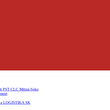
ti PST CLC Mitsui-Soko
pment
T a LOGISTIKA SK