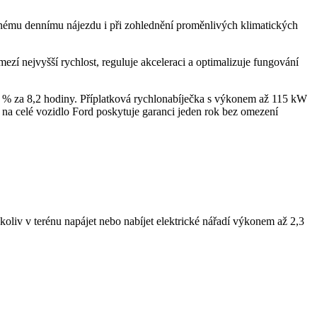
žnému dennímu nájezdu i při zohlednění proměnlivých klimatických
ezí nejvyšší rychlost, reguluje akceleraci a optimalizuje fungování
0 % za 8,2 hodiny. Příplatková rychlonabíječka s výkonem až 115 kW
na celé vozidlo Ford poskytuje garanci jeden rok bez omezení
oliv v terénu napájet nebo nabíjet elektrické nářadí výkonem až 2,3