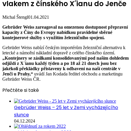
vlakem z čínského X´ianu do Jenče
Michal Štengl
01.04.2021
Gebrüder Weiss zareagoval na omezenou dostupnost přepravní
kapacity z Číny do Evropy nabídkou pravidelné sběrné
kontejnerové služby s využitím železničního spojení.
Gebrüder Weiss nabízí českým importérům železniční alternativu k
letecké a námořní nákladní dopravě z celého čínského území.
„Kontejnery se zásilkami konsolidovanými pod naším dohledem
odjíždí z X´ianu každý týden a po 18 až 21 dnech jsou bez
jakékoli překládky přistaveny k odbavení na naší centrále v
Jenči u Prahy,“
uvádí Jan Kodada ředitel obchodu a marketingu
Gebrüder Weiss ČR.
Přečtěte si také
Gebrüder Weiss – 25 let v Zemi vycházejícího
slunce
04.12.2024