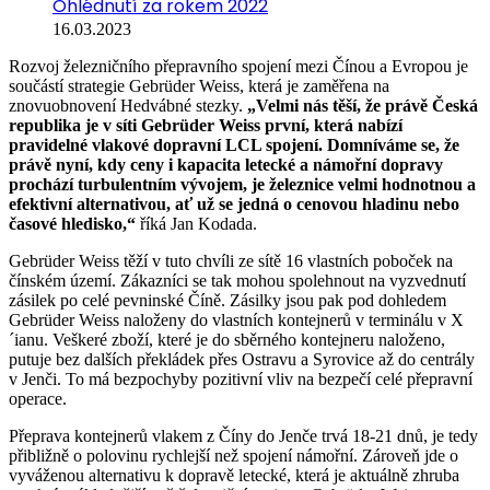
Ohlédnutí za rokem 2022
16.03.2023
Rozvoj železničního přepravního spojení mezi Čínou a Evropou je
součástí strategie Gebrüder Weiss, která je zaměřena na
znovuobnovení Hedvábné stezky.
„Velmi nás těší, že právě Česká
republika je v síti Gebrüder Weiss první, která nabízí
pravidelné vlakové dopravní LCL spojení. Domníváme se, že
právě nyní, kdy ceny i kapacita letecké a námořní dopravy
prochází turbulentním vývojem, je železnice velmi hodnotnou a
efektivní alternativou, ať už se jedná o cenovou hladinu nebo
časové hledisko,“
říká Jan Kodada.
Gebrüder Weiss těží v tuto chvíli ze sítě 16 vlastních poboček na
čínském území. Zákazníci se tak mohou spolehnout na vyzvednutí
zásilek po celé pevninské Číně. Zásilky jsou pak pod dohledem
Gebrüder Weiss naloženy do vlastních kontejnerů v terminálu v X
´ianu. Veškeré zboží, které je do sběrného kontejneru naloženo,
putuje bez dalších překládek přes Ostravu a Syrovice až do centrály
v Jenči. To má bezpochyby pozitivní vliv na bezpečí celé přepravní
operace.
Přeprava kontejnerů vlakem z Číny do Jenče trvá 18-21 dnů, je tedy
přibližně o polovinu rychlejší než spojení námořní. Zároveň jde o
vyváženou alternativu k dopravě letecké, která je aktuálně zhruba