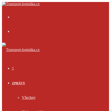
Menu
Přihlásit
se
ÚVOD
ZPRÁVY
Všechny