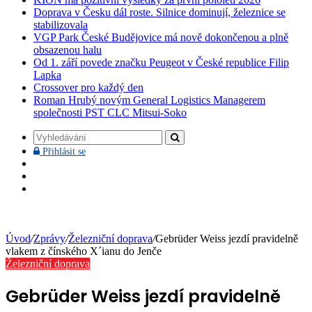
Doprava v Česku dál roste. Silnice dominují, železnice se
stabilizovala
VGP Park České Budějovice má nově dokončenou a plně
obsazenou halu
Od 1. září povede značku Peugeot v České republice Filip
Lapka
Crossover pro každý den
Roman Hrubý novým General Logistics Managerem
společnosti PST CLC Mitsui-Soko
Vyhledávání
Přihlásit
Přihlásit se
se
Facebook
YouTube
Instagram
Úvod
/
Zprávy
/
Železniční doprava
/
Gebrüder Weiss jezdí pravidelně
vlakem z čínského X´ianu do Jenče
Železniční doprava
Gebrüder Weiss jezdí pravidelně