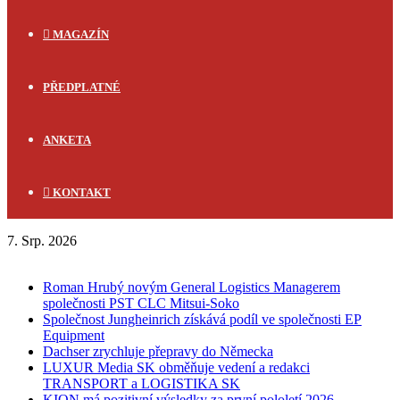
MAGAZÍN
PŘEDPLATNÉ
ANKETA
KONTAKT
7. Srp. 2026
FLASH NEWS
Roman Hrubý novým General Logistics Managerem
společnosti PST CLC Mitsui-Soko
Společnost Jungheinrich získává podíl ve společnosti EP
Equipment
Dachser zrychluje přepravy do Německa
LUXUR Media SK obměňuje vedení a redakci
TRANSPORT a LOGISTIKA SK
KION má pozitivní výsledky za první pololetí 2026