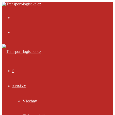
Menu
Přihlásit
se
ÚVOD
ZPRÁVY
Všechny