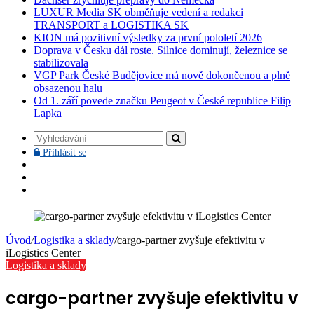
LUXUR Media SK obměňuje vedení a redakci
TRANSPORT a LOGISTIKA SK
KION má pozitivní výsledky za první pololetí 2026
Doprava v Česku dál roste. Silnice dominují, železnice se
stabilizovala
VGP Park České Budějovice má nově dokončenou a plně
obsazenou halu
Od 1. září povede značku Peugeot v České republice Filip
Lapka
Vyhledávání
Přihlásit
Přihlásit se
se
Facebook
YouTube
Instagram
Úvod
/
Logistika a sklady
/
cargo-partner zvyšuje efektivitu v
iLogistics Center
Logistika a sklady
cargo-partner zvyšuje efektivitu v