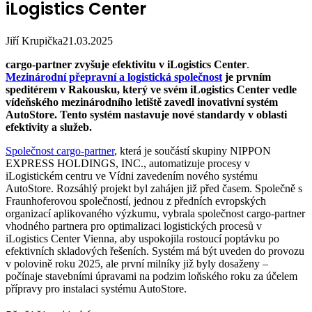
iLogistics Center
Jiří Krupička
21.03.2025
cargo-partner zvyšuje efektivitu v iLogistics Center
.
Mezinárodní přepravní a logistická společnost
je prvním
speditérem v Rakousku, který ve svém iLogistics Center vedle
vídeňského mezinárodního letiště zavedl inovativní systém
AutoStore. Tento systém nastavuje nové standardy v oblasti
efektivity a služeb.
Společnost cargo-partner
, která je součástí skupiny NIPPON
EXPRESS HOLDINGS, INC., automatizuje procesy v
iLogistickém centru ve Vídni zavedením nového systému
AutoStore. Rozsáhlý projekt byl zahájen již před časem. Společně s
Fraunhoferovou společností, jednou z předních evropských
organizací aplikovaného výzkumu, vybrala společnost cargo-partner
vhodného partnera pro optimalizaci logistických procesů v
iLogistics Center Vienna, aby uspokojila rostoucí poptávku po
efektivních skladových řešeních. Systém má být uveden do provozu
v polovině roku 2025, ale první milníky již byly dosaženy –
počínaje stavebními úpravami na podzim loňského roku za účelem
přípravy pro instalaci systému AutoStore.