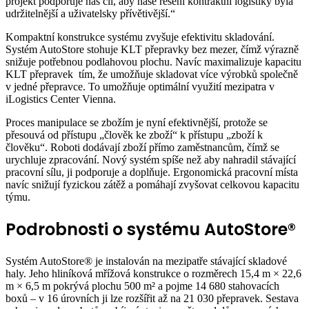
projekt podporuje náš cíl, aby naše řešení kontraktní logistiky byla
udržitelnější a uživatelsky přívětivější.“
Kompaktní konstrukce systému zvyšuje efektivitu skladování.
Systém AutoStore stohuje KLT přepravky bez mezer, čímž výrazně
snižuje potřebnou podlahovou plochu. Navíc maximalizuje kapacitu
KLT přepravek tím, že umožňuje skladovat více výrobků společně
v jedné přepravce. To umožňuje optimální využití mezipatra v
iLogistics Center Vienna.
Proces manipulace se zbožím je nyní efektivnější, protože se
přesouvá od přístupu „člověk ke zboží“ k přístupu „zboží k
člověku“. Roboti dodávají zboží přímo zaměstnancům, čímž se
urychluje zpracování. Nový systém spíše než aby nahradil stávající
pracovní sílu, ji podporuje a doplňuje. Ergonomická pracovní místa
navíc snižují fyzickou zátěž a pomáhají zvyšovat celkovou kapacitu
týmu.
Podrobnosti o systému AutoStore®
Systém AutoStore® je instalován na mezipatře stávající skladové
haly. Jeho hliníková mřížová konstrukce o rozměrech 15,4 m × 22,6
m × 6,5 m pokrývá plochu 500 m² a pojme 14 680 stahovacích
boxů – v 16 úrovních ji lze rozšířit až na 21 030 přepravek. Sestava