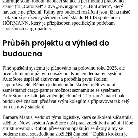
zahrnuje sedm robotů, nabíjecí stanice a pět modulů pracovních
stanic (tři „Carousel“ a dva „Swingport“) s „BinLiftem“, který
navazuje na přízemí. Rámy pro budoucí rozšíření jsou již na místě.
Tok zboží je řízen systémem řízení skladu HiLIS společnosti
HÖRMANN, který je přizpůsoben specifickým potřebám
společnosti cargo-partner.
Průběh projektu a výhled do
budoucna
Plné spuštění systému je plánováno na polovinu roku 2025, ale
prvních milníků již bylo dosaženo: Koncem ledna byl systém
AutoStore úspěšně aktivován a proběhla první školení
superuživatelů. Během jednodenního školení měli vybraní
zaměstnanci cargo-partner možnost seznámit se se systémem
AutoStore a zjistit, jak změní jejich práci. Tito zaměstnanci pak
budou své znalosti předávat svým kolegům a připravovat tak celý
tým na nový standard.
Barbara Marais, vedoucí týmu logistiky, která se školení zúčastnila,
sdělila: „Nový systém AutoStore naši práci zefektivni a učiní ji lépe
strukturovanou. Roboti převezmou opakující se úkoly a my se
budeme moci soustředit na složitější činnosti.“ Dalším krokem je