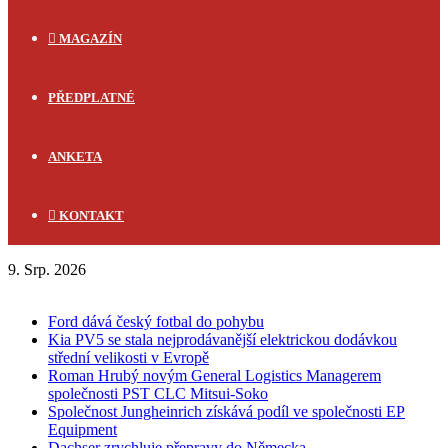
MAGAZÍN
PŘEDPLATNÉ
ANKETA
KONTAKT
9. Srp. 2026
FLASH NEWS
Ford dává český fotbal do pohybu
Kia PV5 se stala nejprodávanější elektrickou dodávkou
střední velikosti v Evropě
Roman Hrubý novým General Logistics Managerem
společnosti PST CLC Mitsui-Soko
Společnost Jungheinrich získává podíl ve společnosti EP
Equipment
Dachser zrychluje přepravy do Německa