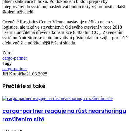
plnění stahovacích boxů. Po dokončení budou přepravky
integrovány do systému, následovat budou testy výkonnosti a další
školení uživatelů.
Oceněné iLogistics Center Vienna nastavuje měřítka nejen v
logistice, ale také ve stavebnictví: Od svého otevření v roce 2018
ušetřila udržitelná dřevěná konstrukce 8 400 tun CO₂. Zavedením
systému AutoStore se tento inovativní přístup dále rozvíjí – pro ještě
efektivnější a udržitelnější řešení skladu.
Zdroj
cargo-partner
Tagy
cargo-partner
Jiří Krupička
21.03.2025
Přečtěte si také
cargo-partner reaguje na růst nearshoringu
rozšířením sítě