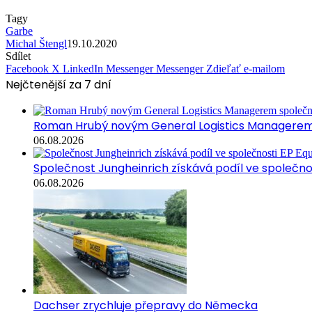
Tagy
Garbe
Michal Štengl
19.10.2020
Sdílet
Facebook
X
LinkedIn
Messenger
Messenger
Zdieľať e-mailom
Nejčtenější za 7 dní
Roman Hrubý novým General Logistics Managerem 
06.08.2026
Společnost Jungheinrich získává podíl ve společn
06.08.2026
Dachser zrychluje přepravy do Německa