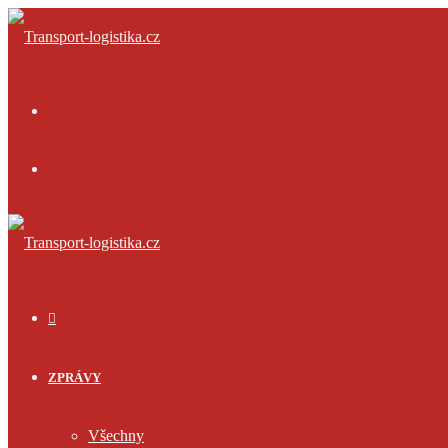
Menu
Přihlásit
se
ÚVOD
ZPRÁVY
Všechny