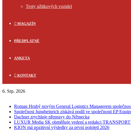
Testy užitkových vozidel
MAGAZÍN
PŘEDPLATNÉ
ANKETA
KONTAKT
6. Srp. 2026
FLASH NEWS
Roman Hrubý novým General Logistics Managerem společnos
Společnost Jungheinrich získává podíl ve společnosti EP Equi
Dachser zrychluje přepravy do Německa
LUXUR Media SK obměňuje vedení a redakci TRANSPOR
KION má pozitivní výsledky za první pololetí 2026