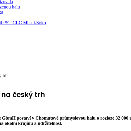
lizovala
zenou halu
ka
ti PST CLC Mitsui-Soko
 trh
na český trh
e GbmH postaví v Chomutově průmyslovou halu o rozloze 32 000 
a okolní krajinu a udržitelnost.