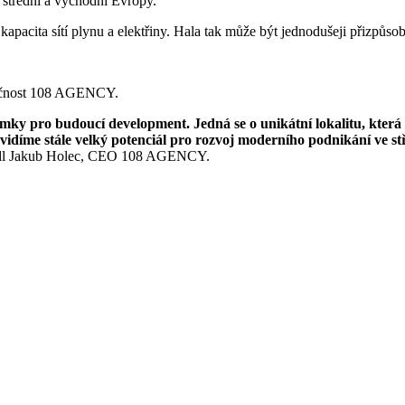
 střední a východní Evropy.
apacita sítí plynu a elektřiny. Hala tak může být jednodušeji přizpůs
lečnost 108 AGENCY.
zemky pro budoucí development. Jedná se o unikátní lokalitu, kter
vidíme stále velký potenciál pro rozvoj moderního podnikání ve stř
dl Jakub Holec, CEO 108 AGENCY.