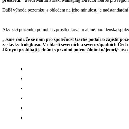
prostředí,“
uvedl Martin Polák, Managing Director Garbe pro region
Další výhoda pozemku, s ohledem na jeho minulost, je nadstandardní k
Akvizici pozemku pomohla zprostředkovat realitně-poradenská spo
„Jsme rádi, že se nám pro společnost Garbe podařilo zajistit po
zastávky trolejbusu. V oblasti severních a severozápadních Čech 
Již nyní probíhají jednání s prvními potenciálními nájemci,“
uve