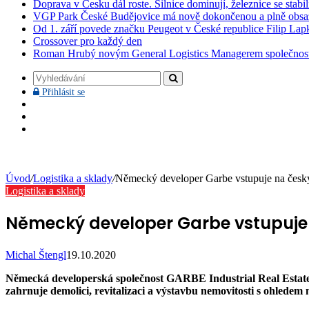
Doprava v Česku dál roste. Silnice dominují, železnice se stabi
VGP Park České Budějovice má nově dokončenou a plně obsa
Od 1. září povede značku Peugeot v České republice Filip Lap
Crossover pro každý den
Roman Hrubý novým General Logistics Managerem společnos
Vyhledávání
Přihlásit
Přihlásit se
se
Facebook
YouTube
Instagram
Úvod
/
Logistika a sklady
/
Německý developer Garbe vstupuje na český
Logistika a sklady
Německý developer Garbe vstupuje 
Michal Štengl
19.10.2020
Německá developerská společnost GARBE Industrial Real Estat
zahrnuje demolici, revitalizaci a výstavbu nemovitosti s ohledem n