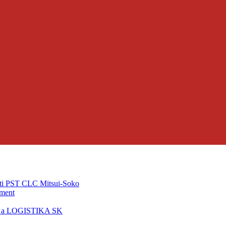
ti PST CLC Mitsui-Soko
pment
T a LOGISTIKA SK