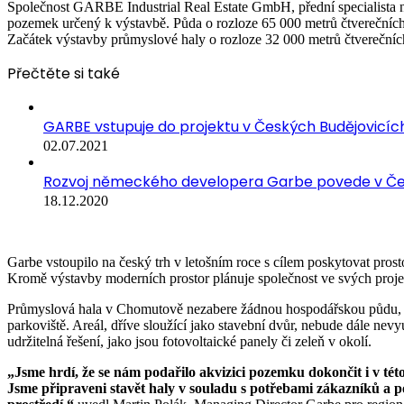
Společnost GARBE Industrial Real Estate GmbH, přední specialista n
pozemek určený k výstavbě. Půda o rozloze 65 000 metrů čtverečních 
Začátek výstavby průmyslové haly o rozloze 32 000 metrů čtverečních
Přečtěte si také
GARBE vstupuje do projektu v Českých Budějovicích 
02.07.2021
Rozvoj německého developera Garbe povede v Čes
18.12.2020
Garbe vstoupilo na český trh v letošním roce s cílem poskytovat pros
Kromě výstavby moderních prostor plánuje společnost ve svých projekt
Průmyslová hala v Chomutově nezabere žádnou hospodářskou půdu, Gar
parkoviště. Areál, dříve sloužící jako stavební dvůr, nebude dále ne
udržitelná řešení, jako jsou fotovoltaické panely či zeleň v okolí.
„Jsme hrdí, že se nám podařilo akvizici pozemku dokončit i v t
Jsme připraveni stavět haly v souladu s potřebami zákazníků a po