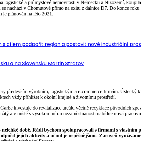
a logistické a průmyslové nemovitosti v Německu a Nizozemí, koupila 
se nachází v Chomutově přímo na exitu z dálnice D7. Do konce roku plá
 je plánován na léto 2021.
s cílem podpořit region a postavit nové industriální pro
ku a na Slovensku Martin Stratov
tory především výrobním, logistickým a e-commerce firmám. Ústecký kraj
ech vždy přihlížet k okolní krajině a životnímu prostředí.
be investuje do revitalizace areálu včetně recyklace původních zpev
využitý a v místě s vysokou mírou nezaměstnanosti nabídne nová pracov
éto nelehké době. Rádi bychom spolupracovali s firmami s vlastní
dpořit jejich aktivity a učinit je úspěšnějšími. Zároveň využíváme