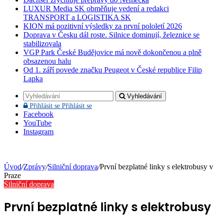
LUXUR Media SK obměňuje vedení a redakci
TRANSPORT a LOGISTIKA SK
KION má pozitivní výsledky za první pololetí 2026
Doprava v Česku dál roste. Silnice dominují, železnice se
stabilizovala
VGP Park České Budějovice má nově dokončenou a plně
obsazenou halu
Od 1. září povede značku Peugeot v České republice Filip
Lapka
Vyhledávání
Přihlásit se
Přihlásit se
Facebook
YouTube
Instagram
Úvod
/
Zprávy
/
Silniční doprava
/
První bezplatné linky s elektrobusy v
Praze
Silniční doprava
První bezplatné linky s elektrobusy