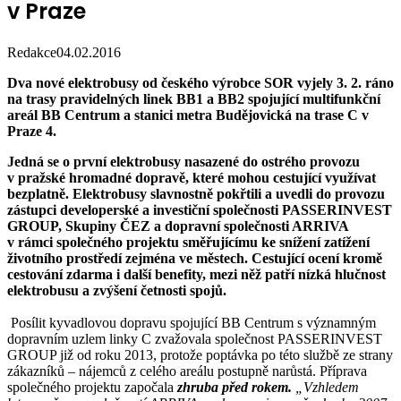
v Praze
Redakce
04.02.2016
Dva nové elektrobusy od českého výrobce SOR vyjely 3. 2. ráno
na trasy pravidelných linek BB1 a BB2 spojující multifunkční
areál BB Centrum a stanici metra Budějovická na trase C v
Praze 4.
Jedná se o první elektrobusy nasazené do ostrého provozu
v pražské hromadné dopravě, které mohou cestující využívat
bezplatně. Elektrobusy slavnostně pokřtili a uvedli do provozu
zástupci developerské a investiční společnosti PASSERINVEST
GROUP, Skupiny ČEZ a dopravní společnosti ARRIVA
v rámci společného projektu směřujícímu ke snížení zatížení
životního prostředí zejména ve městech. Cestující ocení kromě
cestování zdarma i další benefity, mezi něž patří nízká hlučnost
elektrobusu a zvýšení četnosti spojů.
Posílit kyvadlovou dopravu spojující BB Centrum s významným
dopravním uzlem linky C zvažovala společnost PASSERINVEST
GROUP již od roku 2013, protože poptávka po této službě ze strany
zákazníků – nájemců z celého areálu postupně narůstá. Příprava
společného projektu započala
zhruba před rokem.
„Vzhledem