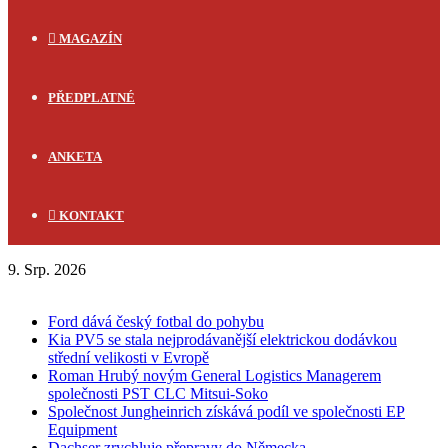
MAGAZÍN
PŘEDPLATNÉ
ANKETA
KONTAKT
9. Srp. 2026
FLASH NEWS
Ford dává český fotbal do pohybu
Kia PV5 se stala nejprodávanější elektrickou dodávkou
střední velikosti v Evropě
Roman Hrubý novým General Logistics Managerem
společnosti PST CLC Mitsui-Soko
Společnost Jungheinrich získává podíl ve společnosti EP
Equipment
Dachser zrychluje přepravy do Německa