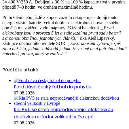
3× 400 V/250 A. Dobíjení z 30 % na 100 % kapacity trvá v prvním
případě 7–8 hodin, ve druhém maximálně hodinu.
Při brždění nebo jízdě z kopce vozidlo rekuperuje a dobíjí touto
energií vlastní baterie. Velmi dobře se elektrobus chová na sněhu,
pomáhá mu zatížení zadní nápravy těžkými bateriemi.
„První
elektrobusy jsou v provozu 5 let a stále jezdí na první sadu baterií
s drobnou obměnou jednotlivých článků,“
říká Aleš Lipavský,
zástupce obchodního ředitele SOR.
„Elektrobusům vyhovuje spíš
zima než léto, jedním z důvodů je fakt, že v zimě není potřeba chladit
bateriový prostor, který se zahřívá.“.
Přečtěte si také
Ford dává český fotbal do pohybu
07.08.2026
Kia PV5 se stala nejprodávanější elektrickou
dodávkou střední velikosti v Evropě
07.08.2026