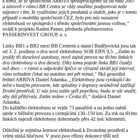
k tomu, že se společností ARRIVA spolupracujeme už od roku 2007
a zároveň v rámci BB Centra se vždy snažíme podporovat naše
nájemce i tím, že využíváme jejich produktů a služeb, jako je v tomto
případě e-mobilita společnosti ČEZ, bylo pro nás nasazení
elektrobusů ve spolupráci s těmito společnostmi jasnou volbou,“
uvádí k projektu Radim Passer, předseda představenstva
PASSERINVEST GROUP, a. s.
Linky BB1 a BB2 mezi BB Centrem a stanicí Budějovická jsou tak
od 3. 2. posíleny o dva nové elektrobusy SOR EBN 9,5.
„Zatím tu
jezdily tři dieselové autobusy, nově zajistí provoz na těchto linkách
dva elektrobusy a dva diesely. Díky tomu pojede linka BB1 častěji
než dnes – v ranní a odpolední špičce se výrazně zkrátí její interval,
ráno nebudete čekat na autobus ani pět minut,“
říká generální
ředitel ARRIVA Daniel Adamka.
„Elektrobusy jsou vynikající do
měst s hustým provozem, kde zplodiny z dopravy neúměrně zatěžují
životní prostředí. U nás jsou zatím spíš popelkou, budu se ale snažit,
aby dál přibývaly. Zatím máme v Česku tři,“
dodává Daniel
Adamka
.
Do každého elektrobusu se vejde 73 pasažérů a na jedno nabití
ujede v běžném provozu s cestujícími 130–150 km. Za rok na těchto
linkách najezdí elektrobusy dohromady přes 42 tisíc kilometrů.
Důležitá je zejména šetrnost elektrobusů k životnímu prostředí a
velmi nízká hlučnost. V praxi jsou eBusy dokonce tišší než