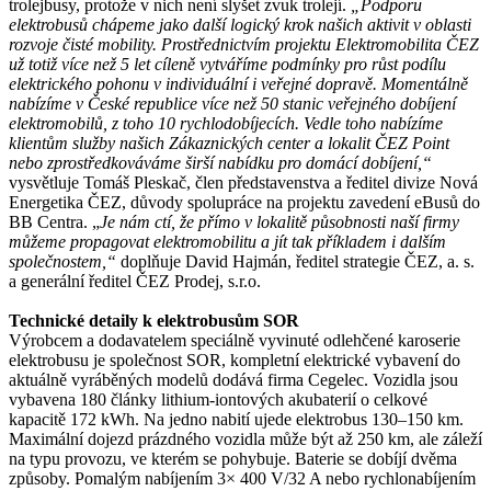
trolejbusy, protože v nich není slyšet zvuk trolejí.
„Podporu
elektrobusů chápeme jako další logický krok našich aktivit v oblasti
rozvoje čisté mobility. Prostřednictvím projektu Elektromobilita ČEZ
už totiž více než 5 let cíleně vytváříme podmínky pro růst podílu
elektrického pohonu v individuální i veřejné dopravě. Momentálně
nabízíme v České republice více než 50 stanic veřejného dobíjení
elektromobilů, z toho 10 rychlodobíjecích. Vedle toho nabízíme
klientům služby našich Zákaznických center a lokalit ČEZ Point
nebo zprostředkováváme širší nabídku pro domácí dobíjení,“
vysvětluje Tomáš Pleskač, člen představenstva a ředitel divize Nová
Energetika ČEZ, důvody spolupráce na projektu zavedení eBusů do
BB Centra. „
Je nám ctí, že přímo v lokalitě působnosti naší firmy
můžeme propagovat elektromobilitu a jít tak příkladem i dalším
společnostem,“
doplňuje David Hajmán, ředitel strategie ČEZ, a. s.
a generální ředitel ČEZ Prodej, s.r.o.
Technické detaily k elektrobusům SOR
Výrobcem a dodavatelem speciálně vyvinuté odlehčené karoserie
elektrobusu je společnost SOR, kompletní elektrické vybavení do
aktuálně vyráběných modelů dodává firma Cegelec. Vozidla jsou
vybavena 180 články lithium-iontových akubaterií o celkové
kapacitě 172 kWh. Na jedno nabití ujede elektrobus 130–150 km.
Maximální dojezd prázdného vozidla může být až 250 km, ale záleží
na typu provozu, ve kterém se pohybuje. Baterie se dobíjí dvěma
způsoby. Pomalým nabíjením 3× 400 V/32 A nebo rychlonabíjením