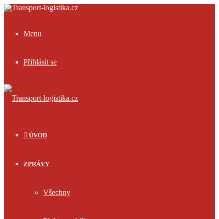
Menu
Přihlásit se
ÚVOD
ZPRÁVY
Všechny