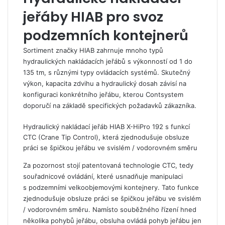
jeřáby HIAB pro svoz
podzemních kontejnerů
Sortiment značky HIAB zahrnuje mnoho typů
hydraulických nakládacích jeřábů s výkonností od 1 do
135 tm, s různými typy ovládacích systémů. Skutečný
výkon, kapacita zdvihu a hydraulický dosah závisí na
konfiguraci konkrétního jeřábu, kterou Contsystem
doporučí na základě specifických požadavků zákazníka.
Hydraulický nakládací jeřáb HIAB X-HiPro 192 s funkcí
CTC (Crane Tip Control), která zjednodušuje obsluze
práci se špičkou jeřábu ve svislém / vodorovném směru
Za pozornost stojí patentovaná technologie CTC, tedy
souřadnicové ovládání, které usnadňuje manipulaci
s podzemními velkoobjemovými kontejnery. Tato funkce
zjednodušuje obsluze práci se špičkou jeřábu ve svislém
/ vodorovném směru. Namísto souběžného řízení hned
několika pohybů jeřábu, obsluha ovládá pohyb jeřábu jen