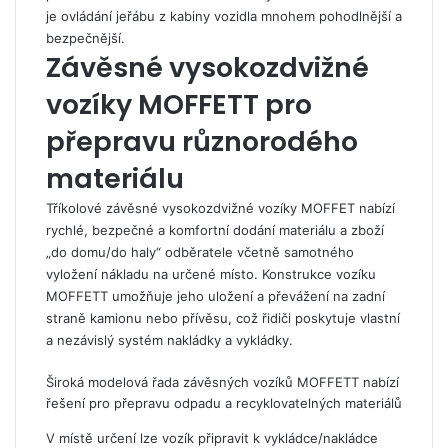
je ovládání jeřábu z kabiny vozidla mnohem pohodlnější a
bezpečnější.
Závěsné vysokozdvižné
vozíky MOFFETT pro
přepravu různorodého
materiálu
Tříkolové závěsné vysokozdvižné vozíky MOFFET nabízí
rychlé, bezpečné a komfortní dodání materiálu a zboží
„do domu/do haly“ odběratele včetně samotného
vyložení nákladu na určené místo. Konstrukce vozíku
MOFFETT umožňuje jeho uložení a převážení na zadní
straně kamionu nebo přívěsu, což řidiči poskytuje vlastní
a nezávislý systém nakládky a vykládky.
Široká modelová řada závěsných vozíků MOFFETT nabízí
řešení pro přepravu odpadu a recyklovatelných materiálů
V místě určení lze vozík připravit k vykládce/nakládce