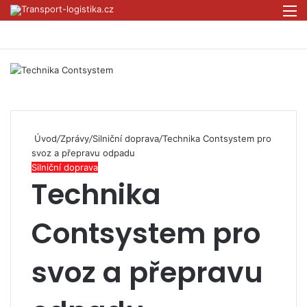
Přihlás
M
Úvod
/
Zprávy
/
Silniční doprava
/
Technika Contsystem pro
svoz a přepravu odpadu
Silniční doprava
Technika
Contsystem pro
svoz a přepravu