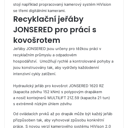
stojí například propracovaný kamerový systém HiVision
se třemi digitálními kamerami.
Recyklační jeřáby
JONSERED pro práci s
kovošrotem
Jeřáby JONSERED jsou určeny pro těžkou práci v
recyklačním průmyslu a odpadovém
hospodářství. Umožňují rychlé a kontrolované pohyby a
jsou konstruovány tak, aby vydržely každodenní
intenzivní cykly zatížení.
Hydraulický jeřáb pro kovošrot JONSERED 1620 RZ
(kapacita zdvihu 152 kNm) s polypovým drapákem
a nosič kontejnerů MULTILIFT 21Z.59 (kapacita 21 tun)
s extrémně nízkým úhlem zdvihu
Od ovládacích prvků až po drapák může být každý jeřáb
přizpůsoben tak, aby vyhovoval způsobu konkrétní
práce. S novou verzí kamerového systému HiVison 2.0