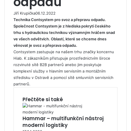
odpadu
Jiří Krupička
06.12.2022
Technika Contsystem pro svoz a přepravu odpadu.
Společnost Contsystem je z hlediska pokrytí českého
trhu s hydraulickou technikou významným hráčem snad
ve všech odvětvích. Oblastí, které se chceme dnes
věnovat je svoz a přeprava odpadu.
Contsystem
zastupuje na našem trhu značky koncernu
Hiab. K zákazníkům přistupuje prostřednictvím široce
rozvinuté sítě B2B partnerů anebo jim poskytuje
komplexní služby v hlavním servisním a montážním
středisku v Ostravě a pomocí sítě smluvních servisních
partnerů.
Přečtěte si také
Hammar – multifunkční nástroj
moderní logistiky