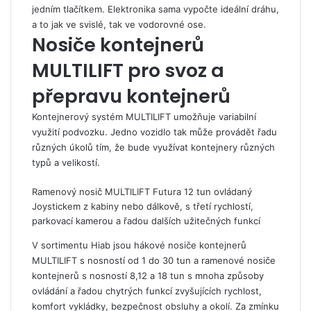
jedním tlačítkem. Elektronika sama vypočte ideální dráhu,
a to jak ve svislé, tak ve vodorovné ose.
Nosiče kontejnerů
MULTILIFT pro svoz a
přepravu kontejnerů
Kontejnerový systém MULTILIFT umožňuje variabilní
využití podvozku. Jedno vozidlo tak může provádět řadu
různých úkolů tím, že bude využívat kontejnery různých
typů a velikostí.
Ramenový nosič MULTILIFT Futura 12 tun ovládaný
Joystickem z kabiny nebo dálkově, s třetí rychlostí,
parkovací kamerou a řadou dalších užitečných funkcí
V sortimentu Hiab jsou hákové nosiče kontejnerů
MULTILIFT s nosností od 1 do 30 tun a ramenové nosiče
kontejnerů s nosností 8,12 a 18 tun s mnoha způsoby
ovládání a řadou chytrých funkcí zvyšujících rychlost,
komfort vykládky, bezpečnost obsluhy a okolí. Za zmínku