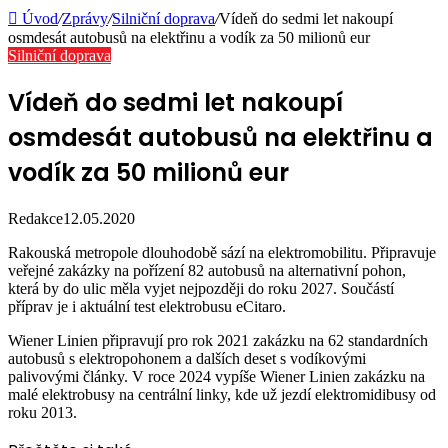
Úvod
/
Zprávy
/
Silniční doprava
/
Vídeň do sedmi let nakoupí
osmdesát autobusů na elektřinu a vodík za 50 milionů eur
Silniční doprava
Vídeň do sedmi let nakoupí
osmdesát autobusů na elektřinu a
vodík za 50 milionů eur
Redakce
12.05.2020
Rakouská metropole dlouhodobě sází na elektromobilitu. Připravuje
veřejné zakázky na pořízení 82 autobusů na alternativní pohon,
která by do ulic měla vyjet nejpozději do roku 2027. Součástí
příprav je i aktuální test elektrobusu eCitaro.
Wiener Linien připravují pro rok 2021 zakázku na 62 standardních
autobusů s elektropohonem a dalších deset s vodíkovými
palivovými články. V roce 2024 vypíše Wiener Linien zakázku na
malé elektrobusy na centrální linky, kde už jezdí elektromidibusy od
roku 2013.