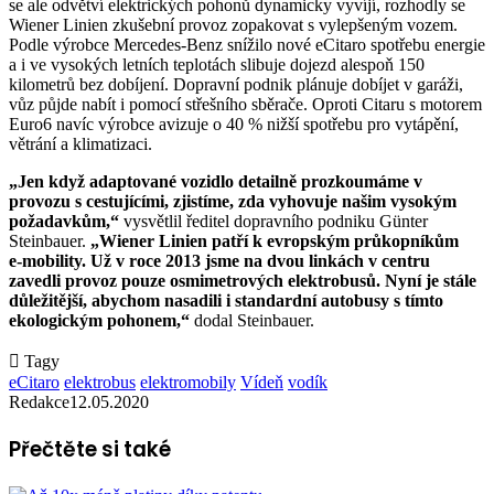
se ale odvětví elektrických pohonů dynamicky vyvíjí, rozhodly se
Wiener Linien zkušební provoz zopakovat s vylepšeným vozem.
Podle výrobce Mercedes-Benz snížilo nové eCitaro spotřebu energie
a i ve vysokých letních teplotách slibuje dojezd alespoň 150
kilometrů bez dobíjení. Dopravní podnik plánuje dobíjet v garáži,
vůz půjde nabít i pomocí střešního sběrače. Oproti Citaru s motorem
Euro6 navíc výrobce avizuje o 40 % nižší spotřebu pro vytápění,
větrání a klimatizaci.
„Jen když adaptované vozidlo detailně prozkoumáme v
provozu s cestujícími, zjistíme, zda vyhovuje našim vysokým
požadavkům,“
vysvětlil ředitel dopravního podniku Günter
Steinbauer.
„Wiener Linien patří k evropským průkopníkům
e‑mobility. Už v roce 2013 jsme na dvou linkách v centru
zavedli provoz pouze osmimetrových elektrobusů. Nyní je stále
důležitější, abychom nasadili i standardní autobusy s tímto
ekologickým pohonem,“
dodal Steinbauer.
Tagy
eCitaro
elektrobus
elektromobily
Vídeň
vodík
Redakce
12.05.2020
Přečtěte si také