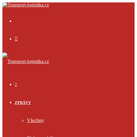
Menu
Přihlásit
se
ÚVOD
ZPRÁVY
Všechny