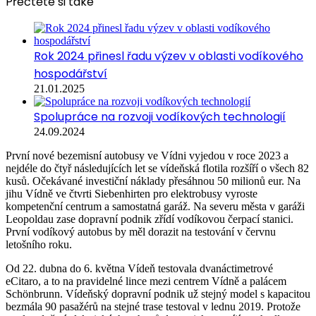
Přečtěte si také
Rok 2024 přinesl řadu výzev v oblasti vodíkového
hospodářství
21.01.2025
Spolupráce na rozvoji vodíkových technologií
24.09.2024
První nové bezemisní autobusy ve Vídni vyjedou v roce 2023 a
nejdéle do čtyř následujících let se vídeňská flotila rozšíří o všech 82
kusů. Očekávané investiční náklady přesáhnou 50 milionů eur. Na
jihu Vídně ve čtvrti Siebenhirten pro elektrobusy vyroste
kompetenční centrum a samostatná garáž. Na severu města v garáži
Leopoldau zase dopravní podnik zřídí vodíkovou čerpací stanici.
První vodíkový autobus by měl dorazit na testování v červnu
letošního roku.
Od 22. dubna do 6. května Vídeň testovala dvanáctimetrové
eCitaro, a to na pravidelné lince mezi centrem Vídně a palácem
Schönbrunn. Vídeňský dopravní podnik už stejný model s kapacitou
bezmála 90 pasažérů na stejné trase testoval v lednu 2019. Protože