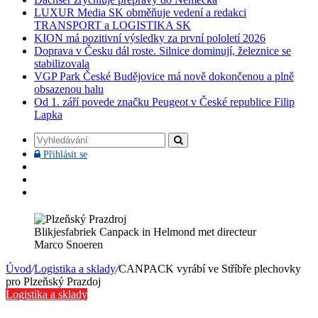
LUXUR Media SK obměňuje vedení a redakci
TRANSPORT a LOGISTIKA SK
KION má pozitivní výsledky za první pololetí 2026
Doprava v Česku dál roste. Silnice dominují, železnice se
stabilizovala
VGP Park České Budějovice má nově dokončenou a plně
obsazenou halu
Od 1. září povede značku Peugeot v České republice Filip
Lapka
Vyhledávání
Přihlásit
Přihlásit se
se
Facebook
YouTube
Instagram
Blikjesfabriek Canpack in Helmond met directeur
Marco Snoeren
Úvod
/
Logistika a sklady
/
CANPACK vyrábí ve Stříbře plechovky
pro Plzeňský Prazdoj
Logistika a sklady