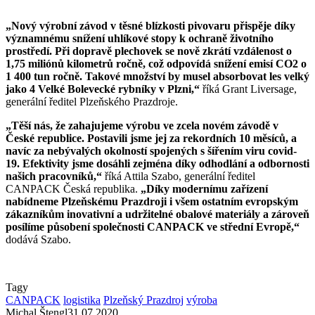
„Nový výrobní závod v těsné blízkosti pivovaru přispěje díky
významnému snížení uhlíkové stopy k ochraně životního
prostředí. Při dopravě plechovek se nově zkrátí vzdálenost o
1,75 miliónů kilometrů ročně, což odpovídá snížení emisí CO2 o
1 400 tun ročně. Takové množství by musel absorbovat les velký
jako 4 Velké Bolevecké rybníky v Plzni,“
říká Grant Liversage,
generální ředitel Plzeňského Prazdroje.
„Těší nás, že zahajujeme výrobu ve zcela novém závodě v
České republice. Postavili jsme jej za rekordních 10 měsíců, a
navíc za nebývalých okolností spojených s šířením viru covid-
19. Efektivity jsme dosáhli zejména díky odhodlání a odbornosti
našich pracovníků,“
říká Attila Szabo, generální ředitel
CANPACK Česká republika.
„Díky modernímu zařízení
nabídneme Plzeňskému Prazdroji i všem ostatním evropským
zákazníkům inovativní a udržitelné obalové materiály a zároveň
posílíme působení společnosti CANPACK ve střední Evropě,“
dodává Szabo.
Tagy
CANPACK
logistika
Plzeňský Prazdroj
výroba
Michal Štengl
31.07.2020