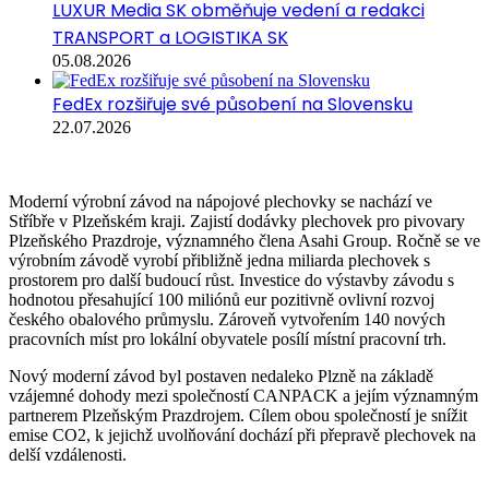
LUXUR Media SK obměňuje vedení a redakci
TRANSPORT a LOGISTIKA SK
05.08.2026
FedEx rozšiřuje své působení na Slovensku
22.07.2026
Moderní výrobní závod na nápojové plechovky se nachází ve
Stříbře v Plzeňském kraji. Zajistí dodávky plechovek pro pivovary
Plzeňského Prazdroje, významného člena Asahi Group. Ročně se ve
výrobním závodě vyrobí přibližně jedna miliarda plechovek s
prostorem pro další budoucí růst. Investice do výstavby závodu s
hodnotou přesahující 100 miliónů eur pozitivně ovlivní rozvoj
českého obalového průmyslu. Zároveň vytvořením 140 nových
pracovních míst pro lokální obyvatele posílí místní pracovní trh.
Nový moderní závod byl postaven nedaleko Plzně na základě
vzájemné dohody mezi společností CANPACK a jejím významným
partnerem Plzeňským Prazdrojem. Cílem obou společností je snížit
emise CO2, k jejichž uvolňování dochází při přepravě plechovek na
delší vzdálenosti.