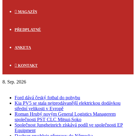
MAGAZÍN
PŘEDPLATNÉ
ANKETA
KONTAKT
8. Srp. 2026
FLASH NEWS
Ford dává český fotbal do pohybu
Kia PV5 se stala nejprodávanější elektrickou dodávkou
střední velikosti v Evropě
Roman Hrubý novým General Logistics Managerem
společnosti PST CLC Mitsui-Soko
Společnost Jungheinrich získává podíl ve společnosti EP
Equipment
Dachser zrychluje přepravy do Německa