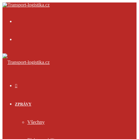
Menu
Přihlásit
se
ÚVOD
ZPRÁVY
Všechny