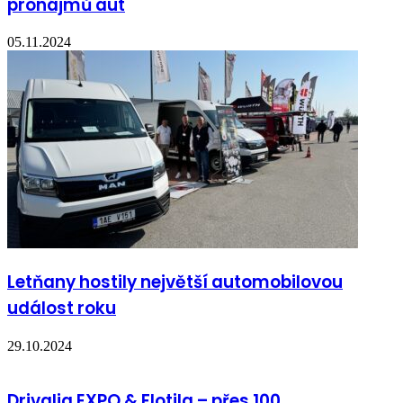
pronájmů aut
05.11.2024
Letňany hostily největší automobilovou
událost roku
29.10.2024
Drivalia EXPO & Flotila – přes 100