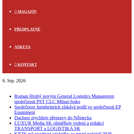
MAGAZÍN
PŘEDPLATNÉ
ANKETA
KONTAKT
6. Srp. 2026
FLASH NEWS
Roman Hrubý novým General Logistics Managerem
společnosti PST CLC Mitsui-Soko
Společnost Jungheinrich získává podíl ve společnosti EP
Equipment
Dachser zrychluje přepravy do Německa
LUXUR Media SK obměňuje vedení a redakci
TRANSPORT a LOGISTIKA SK
KION má pozitivní výsledky za první pololetí 2026