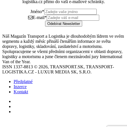
logistika.cz přímo do vaší e-mailové schránky.
Jméno
*
E-mail
*
Odebírat Newsletter
Náš Magazín Transport a Logistika je dlouhodobým lídrem ve svém
segmentu a každý měsíc přináší čtenářům informace ze světa
dopravy, logistiky, skladování, zasilatelství a motorismu.
Spolupracujeme se všemi předními organizacemi v oblasti dopravy,
logistiky a motorismu a jsme členem mezinárodní jury International
Van of the Year.
ISSN 1337-8813 © 2026, TRANSPORT.SK, TRANSPORT-
LOGISTIKA.CZ - LUXUR MEDIA SK, S.R.O.
Předplatné
Inzerce
Kontakt
Facebook
YouTube
Instagram
Back
to