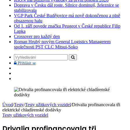
Doprava v Česku dál roste. Silnice dominují, železnice se
stabilizovala
VGP Park České Budějovice má nově dokončenou a plně
obsazenou halu
Od 1. září povede značku Peugeot v České republice Filip
Lapka
Crossover pro každý den
Roman Hrubý novým General Logistics Managerem
společnosti PST CLC Mitsui-Soko
Vyhledávání
Přihlásit
Přihlásit se
se
Facebook
YouTube
Instagram
Úvod
/
Testy
/
Testy užitkových vozidel
/
Drivalia profinancovala tři
elektrické chladírenské dodávky
Testy užitkových vozidel
Drivalia profinancovala tři