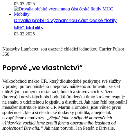
05.03.2025
Drivalia přebírá významnou část české flotily
MHC Mobility
03.02.2025
Nástavby Lamberet jsou osazené chladicí jednotkou Carrier Pulsor
350
Poprvé „ve vlastnictví“
Velkoobchod makro ČR, který dlouhodobě poskytuje své služby
v prodeji potravinářského i nepotravinářského sortimentu, se stal
důležitým partnerem restaurací, hotelů a stravovacích zařízení
(horeca) i nezávislých obchodníků (traders) a tímto krokem reaguje
na snahu o udržitelnou logistiku a distribuci. Jak nám řekl regionální
manažer distribuce makro ČR Martin Homolka, jsou vůbec první
společností, která si elektrické dodávky pořídila, a nejde tak
o zapůjčené demovozy:
„Stejně jako v případě konvenčních
užitkových vozidel jsme zvolili formu operativního leasingu od
společnosti Drivalia.“
Jak nám potvrdil Jan Petráň z Drivalie,