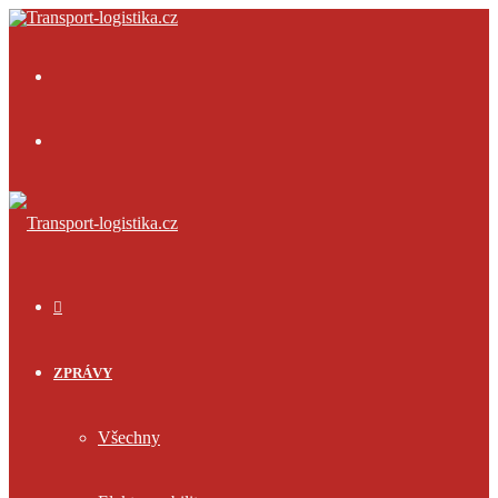
Menu
Přihlásit
se
ÚVOD
ZPRÁVY
Všechny