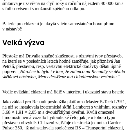
smlouva je uzavřena na čtyři roky s ročním nájezdem 40 000 km a
s full servisem i s možností zpětného odkupu.
Baterie pro chlazení je ukrytá v této samostatném boxu přímo
v nástavbě
Velká výzva
Přestože má Drivalia značné zkušenosti s různými typy přestaveb,
na které se v posledních letech hodně zaměřuje, jak přiznává Jan
Petráň, přestavbu, resp. vestavbu elektrické dodávky dělali úplně
poprvé:
„Náročné to bylo i v tom, že zatímco na Renaulty se dělala
skříňová nástavba, Mercedes-Benz má chladírenskou vestavbu.“
Vedle ovládání chlazení má řidič v interiéru i ukazatel stavu baterie
Jako základ pro Renault posloužila platforma Master E-Tech L3H1,
na niž se instalovala izotermická skříň Lamberet s vnitřními rozměry
3,68 × 1,91 × 2,05 m a dvoukřídlými dveřmi. Kvůli omezené
hmotnosti nemá vozidlo hydraulické čelo, jak je u tohoto typu
přestaveb obvyklé. Chlazení zajišťuje elektrická jednotka Carrier
Pulsor 350, již nainstalovala společnost BS – Transportní chlazení,