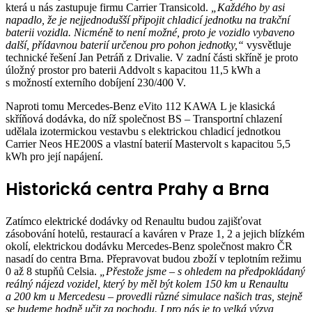
která u nás zastupuje firmu Carrier Transicold.
„Každého by asi
napadlo, že je nejjednodušší připojit chladicí jednotku na trakční
baterii vozidla. Nicméně to není možné, proto je vozidlo vybaveno
další, přídavnou baterií určenou pro pohon jednotky,“
vysvětluje
technické řešení Jan Petráň z Drivalie. V zadní části skříně je proto
úložný prostor pro baterii Addvolt s kapacitou 11,5 kWh a
s možností externího dobíjení 230/400 V.
Naproti tomu Mercedes-Benz eVito 112 KAWA L je klasická
skříňová dodávka, do níž společnost BS – Transportní chlazení
udělala izotermickou vestavbu s elektrickou chladicí jednotkou
Carrier Neos HE200S a vlastní baterií Mastervolt s kapacitou 5,5
kWh pro její napájení.
Historická centra Prahy a Brna
Zatímco elektrické dodávky od Renaultu budou zajišťovat
zásobování hotelů, restaurací a kaváren v Praze 1, 2 a jejich blízkém
okolí, elektrickou dodávku Mercedes-Benz společnost makro ČR
nasadí do centra Brna. Přepravovat budou zboží v teplotním režimu
0 až 8 stupňů Celsia.
„Přestože jsme – s ohledem na předpokládaný
reálný nájezd vozidel, který by měl být kolem 150 km u Renaultu
a 200 km u Mercedesu – provedli různé simulace našich tras, stejně
se budeme hodně učit za pochodu. I pro nás je to velká výzva