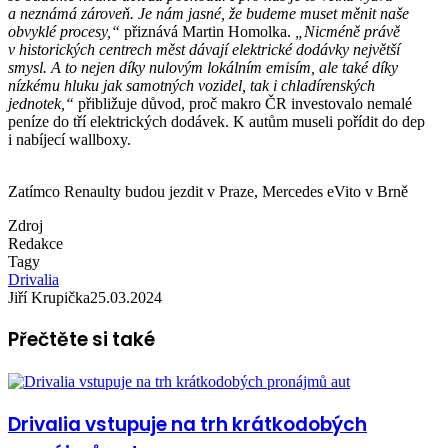
a neznámá zároveň. Je nám jasné, že budeme muset měnit naše
obvyklé procesy,“
přiznává Martin Homolka.
„Nicméně právě
v historických centrech měst dávají elektrické dodávky největší
smysl. A to nejen díky nulovým lokálním emisím, ale také díky
nízkému hluku jak samotných vozidel, tak i chladírenských
jednotek,“
přibližuje důvod, proč makro ČR investovalo nemalé
peníze do tří elektrických dodávek. K autům museli pořídit do dep
i nabíjecí wallboxy.
Zatímco Renaulty budou jezdit v Praze, Mercedes eVito v Brně
Zdroj
Redakce
Tagy
Drivalia
Jiří Krupička
25.03.2024
Přečtěte si také
Drivalia vstupuje na trh krátkodobých