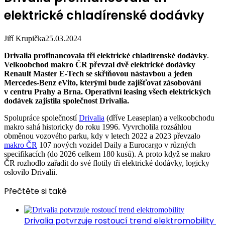
elektrické chladírenské dodávky
Jiří Krupička
25.03.2024
Drivalia profinancovala tři elektrické chladírenské dodávky
.
Velkoobchod makro ČR převzal dvě elektrické dodávky
Renault Master E-Tech se skříňovou nástavbou a jeden
Mercedes-Benz eVito, kterými bude zajišťovat zásobování
v centru Prahy a Brna. Operativní leasing všech elektrických
dodávek zajistila společnost Drivalia.
Spolupráce společností
Drivalia
(dříve Leaseplan) a velkoobchodu
makro sahá historicky do roku 1996. Vyvrcholila rozsáhlou
obměnou vozového parku, kdy v letech 2022 a 2023 převzalo
makro ČR
107 nových vozidel Daily a Eurocargo v různých
specifikacích (do 2026 celkem 180 kusů). A proto když se makro
ČR rozhodlo zařadit do své flotily tři elektrické dodávky, logicky
oslovilo Drivalii.
Přečtěte si také
Drivalia potvrzuje rostoucí trend elektromobility