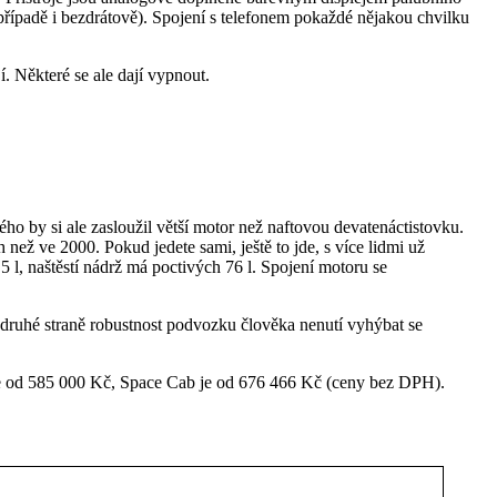
případě i bezdrátově). Spojení s telefonem pokaždé nějakou chvilku
í. Některé se ale dají vypnout.
 by si ale zasloužil větší motor než naftovou devatenáctistovku.
než ve 2000. Pokud jedete sami, ještě to jde, s více lidmi už
l, naštěstí nádrž má poctivých 76 l. Spojení motoru se
druhé straně robustnost podvozku člověka nenutí vyhýbat se
e od 585 000 Kč, Space Cab je od 676 466 Kč (ceny bez DPH).