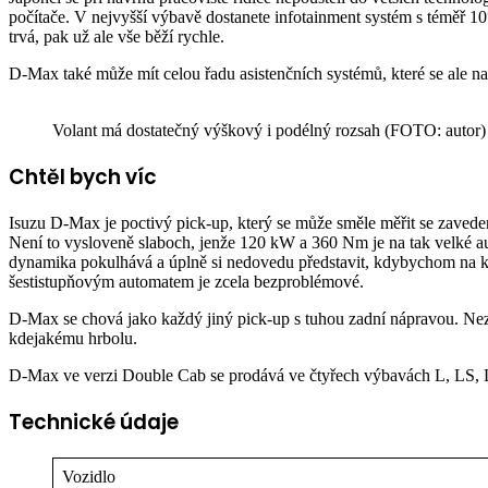
počítače. V nejvyšší výbavě dostanete infotainment systém s téměř 1
trvá, pak už ale vše běží rychle.
D-Max také může mít celou řadu asistenčních systémů, které se ale na 
Volant má dostatečný výškový i podélný rozsah (FOTO: autor)
Chtěl bych víc
Isuzu D-Max je poctivý pick-up, který se může směle měřit se zaved
Není to vysloveně slaboch, jenže 120 kW a 360 Nm je na tak velké auto
dynamika pokulhává a úplně si nedovedu představit, kdybychom na kou
šestistupňovým automatem je zcela bezproblémové.
D-Max se chová jako každý jiný pick-up s tuhou zadní nápravou. Nez
kdejakému hrbolu.
D-Max ve verzi Double Cab se prodává ve čtyřech výbavách L, LS, 
Technické údaje
Vozidlo