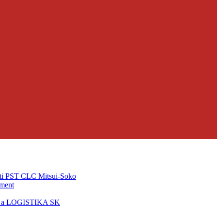
ti PST CLC Mitsui-Soko
pment
T a LOGISTIKA SK