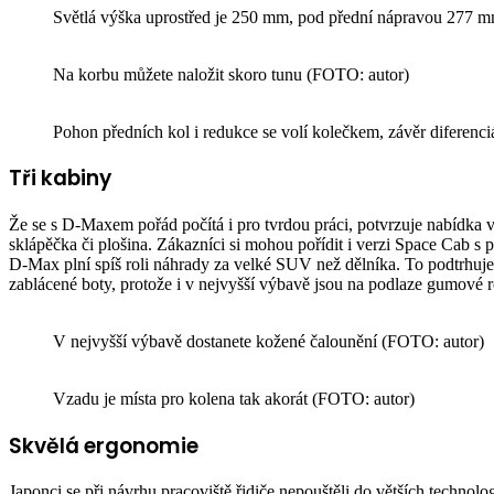
Světlá výška uprostřed je 250 mm, pod přední nápravou 277 
Na korbu můžete naložit skoro tunu (FOTO: autor)
Pohon předních kol i redukce se volí kolečkem, závěr diferenc
Tři kabiny
Že se s D-Maxem pořád počítá i pro tvrdou práci, potvrzuje nabídka v
sklápěčka či plošina. Zákazníci si mohou pořídit i verzi Space Cab s
D-Max plní spíš roli náhrady za velké SUV než dělníka. To podtrhuje
zablácené boty, protože i v nejvyšší výbavě jsou na podlaze gumové r
V nejvyšší výbavě dostanete kožené čalounění (FOTO: autor)
Vzadu je místa pro kolena tak akorát (FOTO: autor)
Skvělá ergonomie
Japonci se při návrhu pracoviště řidiče nepouštěli do větších technol