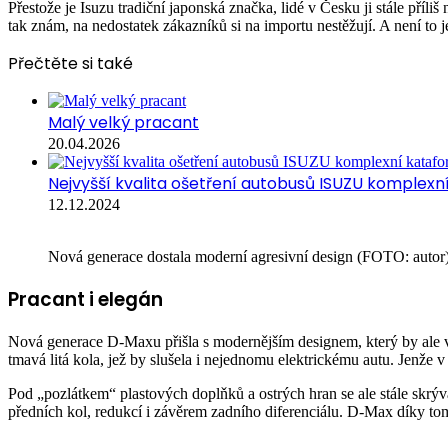
Přestože je Isuzu tradiční japonská značka, lidé v Česku ji stále pří
tak znám, na nedostatek zákazníků si na importu nestěžují. A není to
Přečtěte si také
Malý velký pracant
20.04.2026
Nejvyšší kvalita ošetření autobusů ISUZU komplexn
12.12.2024
Nová generace dostala moderní agresivní design (FOTO: autor
Pracant i elegán
Nová generace D-Maxu přišla s modernějším designem, který by ale víc
tmavá litá kola, jež by slušela i nejednomu elektrickému autu. Jenže v
Pod „pozlátkem“ plastových doplňků a ostrých hran se ale stále skr
předních kol, redukcí i závěrem zadního diferenciálu. D-Max díky t