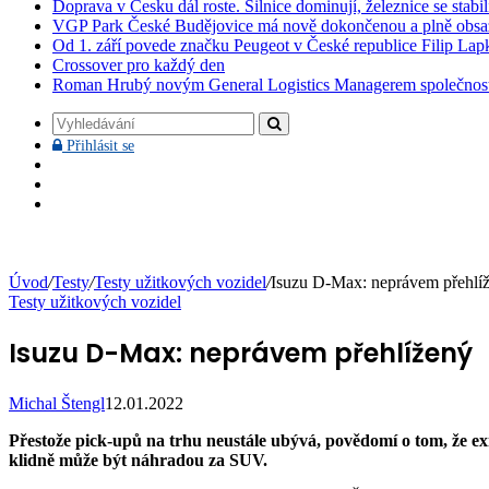
Doprava v Česku dál roste. Silnice dominují, železnice se stabi
VGP Park České Budějovice má nově dokončenou a plně obsa
Od 1. září povede značku Peugeot v České republice Filip Lap
Crossover pro každý den
Roman Hrubý novým General Logistics Managerem společnos
Vyhledávání
Přihlásit
Přihlásit se
se
Facebook
YouTube
Instagram
Úvod
/
Testy
/
Testy užitkových vozidel
/
Isuzu D-Max: neprávem přehlí
Testy užitkových vozidel
Isuzu D-Max: neprávem přehlížený
Michal Štengl
12.01.2022
Přestože pick-upů na trhu neustále ubývá, povědomí o tom, že exis
klidně může být náhradou za SUV.