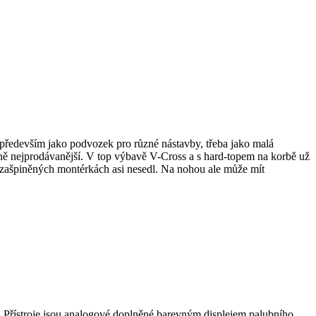
á především jako podvozek pro různé nástavby, třeba jako malá
ecně nejprodávanější. V top výbavě V-Cross a s hard-topem na korbě už
v zašpiněných montérkách asi nesedl. Na nohou ale může mít
ek. Přístroje jsou analogové doplněné barevným displejem palubního