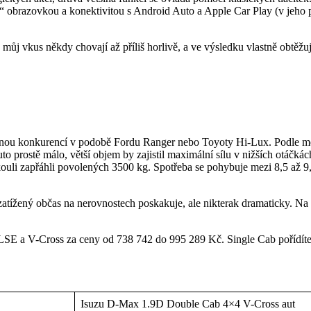
0“ obrazovkou a konektivitou s Android Auto a Apple Car Play (v jeho 
můj vkus někdy chovají až příliš horlivě, a ve výsledku vlastně obtěžuj
enou konkurencí v podobě Fordu Ranger nebo Toyoty Hi-Lux. Podle mého
 prostě málo, větší objem by zajistil maximální sílu v nižších otáčkách 
li zapřáhli povolených 3500 kg. Spotřeba se pohybuje mezi 8,5 až 9,5 
atížený občas na nerovnostech poskakuje, ale nikterak dramaticky. Na 
LSE a V-Cross za ceny od 738 742 do 995 289 Kč. Single Cab pořídít
Isuzu D-Max 1.9D Double Cab 4×4 V-Cross aut