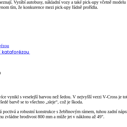
liš neznají. Vyrábí autobusy, nákladní vozy a také pick-upy včetně mode
 jenom tím, že konkurence mezi pick-upy řádně prořídla.
í kataforézou
)
e vynikl s veselejší barvou než šedou. V nejvyšší verzi V-Cross je to
 šedé barvě se to všechno „sleje“, což je škoda.
ývá poctivá a robustní konstrukce s žebřinovým rámem, tuhou zadní n
omu zvládne brodivost 800 mm a může jet v náklonu až 49°.