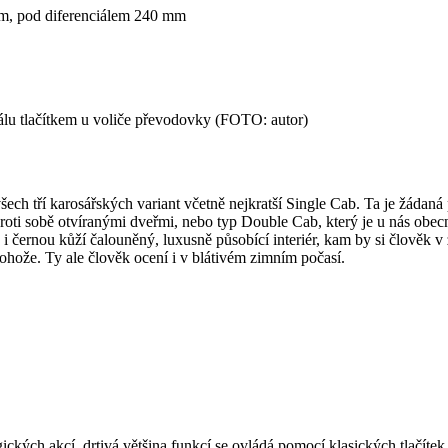
mm, pod diferenciálem 240 mm
iálu tlačítkem u voliče převodovky (FOTO: autor)
šech tří karosářských variant včetně nejkratší Single Cab. Ta je žádan
 proti sobě otvíranými dveřmi, nebo typ Double Cab, který je u nás ob
 i černou kůží čalouněný, luxusně působící interiér, kam by si člověk 
ohože. Ty ale člověk ocení i v blátivém zimním počasí.
ogických akcí, drtivá většina funkcí se ovládá pomocí klasických tlačít