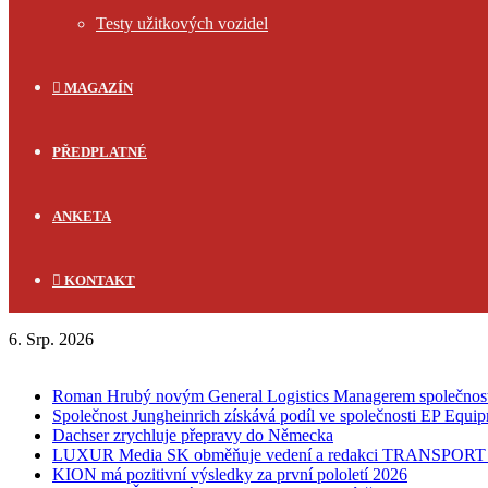
Testy užitkových vozidel
MAGAZÍN
PŘEDPLATNÉ
ANKETA
KONTAKT
6. Srp. 2026
FLASH NEWS
Roman Hrubý novým General Logistics Managerem společnos
Společnost Jungheinrich získává podíl ve společnosti EP Equi
Dachser zrychluje přepravy do Německa
LUXUR Media SK obměňuje vedení a redakci TRANSPOR
KION má pozitivní výsledky za první pololetí 2026