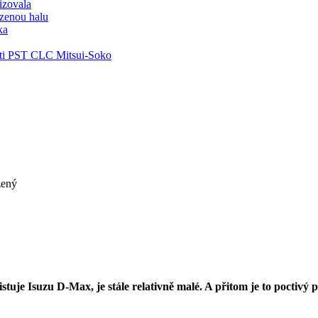
lizovala
zenou halu
ka
ti PST CLC Mitsui-Soko
žený
tuje Isuzu D-Max, je stále relativně malé. A přitom je to poctivý 