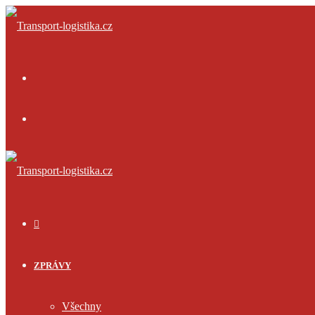
Menu
Přihlásit
se
ÚVOD
ZPRÁVY
Všechny