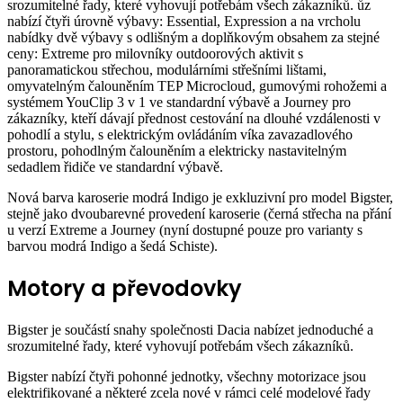
srozumitelné řady, které vyhovují potřebám všech zákazníků. ůz
nabízí čtyři úrovně výbavy: Essential, Expression a na vrcholu
nabídky dvě výbavy s odlišným a doplňkovým obsahem za stejné
ceny: Extreme pro milovníky outdoorových aktivit s
panoramatickou střechou, modulárními střešními lištami,
omyvatelným čalouněním TEP Microcloud, gumovými rohožemi a
systémem YouClip 3 v 1 ve standardní výbavě a Journey pro
zákazníky, kteří dávají přednost cestování na dlouhé vzdálenosti v
pohodlí a stylu, s elektrickým ovládáním víka zavazadlového
prostoru, pohodlným čalouněním a elektricky nastavitelným
sedadlem řidiče ve standardní výbavě.
Nová barva karoserie modrá Indigo je exkluzivní pro model Bigster,
stejně jako dvoubarevné provedení karoserie (černá střecha na přání
u verzí Extreme a Journey (nyní dostupné pouze pro varianty s
barvou modrá Indigo a šedá Schiste).
Motory a převodovky
Bigster je součástí snahy společnosti Dacia nabízet jednoduché a
srozumitelné řady, které vyhovují potřebám všech zákazníků.
Bigster nabízí čtyři pohonné jednotky, všechny motorizace jsou
elektrifikované a některé zcela nové v rámci celé modelové řady