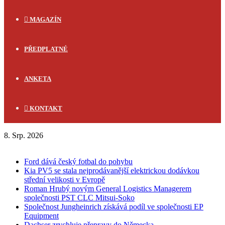
MAGAZÍN
PŘEDPLATNÉ
ANKETA
KONTAKT
8. Srp. 2026
FLASH NEWS
Ford dává český fotbal do pohybu
Kia PV5 se stala nejprodávanější elektrickou dodávkou
střední velikosti v Evropě
Roman Hrubý novým General Logistics Managerem
společnosti PST CLC Mitsui-Soko
Společnost Jungheinrich získává podíl ve společnosti EP
Equipment
Dachser zrychluje přepravy do Německa