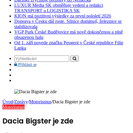
LUXUR Media SK obměňuje vedení a redakci
TRANSPORT a LOGISTIKA SK
KION má pozitivní výsledky za první pololetí 2026
Doprava v Česku dál roste. Silnice dominují, železnice se
stabilizovala
VGP Park České Budějovice má nově dokončenou a plně
obsazenou halu
Od 1. září povede značku Peugeot v České republice Filip
Lapka
Vyhledávání
Přihlásit
Přihlásit se
se
Facebook
YouTube
Instagram
Úvod
/
Zprávy
/
Motorismus
/
Dacia Bigster je zde
Motorismus
Dacia Bigster je zde