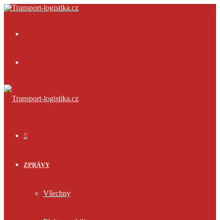
Menu
Přihlásit
se
ÚVOD
ZPRÁVY
Všechny