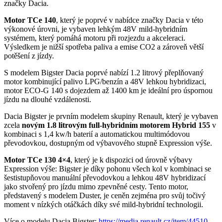
značky Dacia.
Motor TCe 140
, který je poprvé v nabídce značky Dacia v této
výkonové úrovni, je vybaven lehkým 48V mild-hybridním
systémem, který pomáhá motoru při rozjezdu a akceleraci.
Výsledkem je nižší spotřeba paliva a emise CO2 a zároveň větší
potěšení z jízdy.
S modelem Bigster Dacia poprvé nabízí 1.2 litrový přeplňovaný
motor kombinující palivo LPG/benzín a 48V lehkou hybridizaci,
motor ECO-G 140 s dojezdem až 1400 km je ideální pro úspornou
jízdu na dlouhé vzdálenosti.
Dacia Bigster je prvním modelem skupiny Renault, který je vybaven
zcela
novým 1.8 litrovým full-hybridním motorem Hybrid 155
v
kombinaci s 1,4 kw/h baterií a automatickou multimódovou
převodovkou, dostupným od výbavového stupně Expression výše.
Motor TCe 130 4×4
, který je k dispozici od úrovně výbavy
Expression výše: Bigster je díky pohonu všech kol v kombinaci se
šestistupňovou manuální převodovkou a lehkou 48V hybridizací
jako stvořený pro jízdu mimo zpevněné cesty. Tento motor,
představený s modelem Duster, je ceněn zejména pro svůj točivý
moment v nízkých otáčkách díky své mild-hybridní technologii.
Více o modelu Dacia Bigster:
https://media.renault.cz/item/44510-