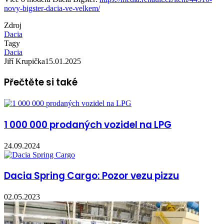
novy-bigster-dacia-ve-velkem/
Zdroj
Dacia
Tagy
Dacia
Jiří Krupička
15.01.2025
Přečtěte si také
1 000 000 prodaných vozidel na LPG
24.09.2024
Dacia Spring Cargo: Pozor vezu pizzu
02.05.2023