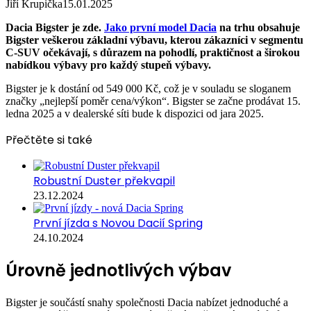
Jiří Krupička
15.01.2025
Dacia Bigster je zde.
Jako první model Dacia
na trhu obsahuje
Bigster veškerou základní výbavu, kterou zákazníci v segmentu
C-SUV očekávají, s důrazem na pohodlí, praktičnost a širokou
nabídkou výbavy pro každý stupeň výbavy.
Bigster je k dostání od 549 000 Kč, což je v souladu se sloganem
značky „nejlepší poměr cena/výkon“. Bigster se začne prodávat 15.
ledna 2025 a v dealerské síti bude k dispozici od jara 2025.
Přečtěte si také
Robustní Duster překvapil
23.12.2024
První jízda s Novou Dacií Spring
24.10.2024
Úrovně jednotlivých výbav
Bigster je součástí snahy společnosti Dacia nabízet jednoduché a