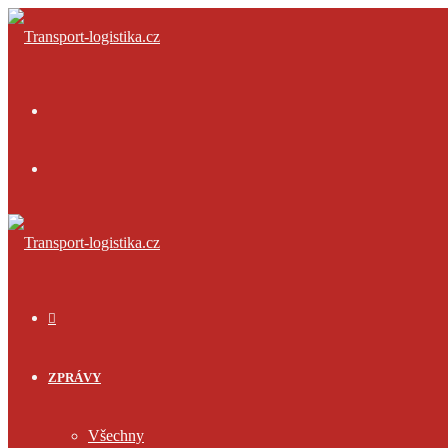
Menu
Přihlásit
se
ÚVOD
ZPRÁVY
Všechny