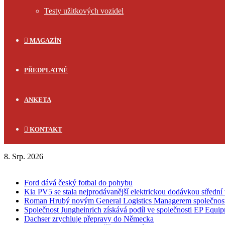
Testy užitkových vozidel
MAGAZÍN
PŘEDPLATNÉ
ANKETA
KONTAKT
8. Srp. 2026
FLASH NEWS
Ford dává český fotbal do pohybu
Kia PV5 se stala nejprodávanější elektrickou dodávkou střední 
Roman Hrubý novým General Logistics Managerem společnos
Společnost Jungheinrich získává podíl ve společnosti EP Equi
Dachser zrychluje přepravy do Německa