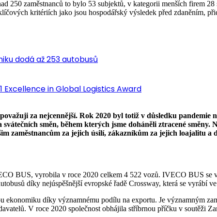
i nad 250 zaměstnanců to bylo 53 subjektů, v kategorii menších firem 
íčových kritériích jako jsou hospodářský výsledek před zdaněním, při
iku dodá až 253 autobusů
 Excellence in Global Logistics Award
to považuji za nejcennější. Rok 2020 byl totiž v důsledku pandemie 
 a svátečních směn, během kterých jsme doháněli ztracené směny. 
 zaměstnancům za jejich úsilí, zákazníkům za jejich loajalitu a d
VECO BUS, vyrobila v roce 2020 celkem 4 522 vozů. IVECO BUS se v lo
autobusů díky nejúspěšnější evropské řadě Crossway, která se vyrábí 
kou ekonomiku díky významnému podílu na exportu. Je významným zam
avatelů. V roce 2020 společnost obhájila stříbrnou příčku v soutěži Z