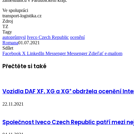
zaměstnanců v Pardubickém kraji.
Ve spolupráci
transport-logistika.cz
Zdroj
TZ
Tagy
autoprůmysl
Iveco Czech Republic
ocenění
Romana
01.07.2021
Sdílet
Facebook
X
LinkedIn
Messenger
Messenger
Zdieľať e-mailom
Přečtěte si také
Vozidla DAF XF, XG a XG⁺ obdržela ocenění Inte
22.11.2021
Společnost Iveco Czech Republic patří mezi ne