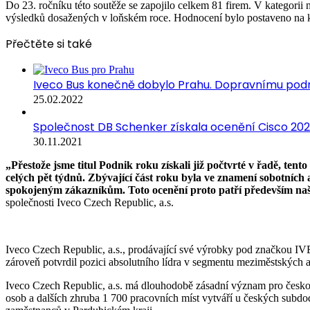
Do 23. ročníku této soutěže se zapojilo celkem 81 firem. V kategori
výsledků dosažených v loňském roce. Hodnocení bylo postaveno na kl
Přečtěte si také
Iveco Bus konečně dobylo Prahu. Dopravnímu podn
25.02.2022
Společnost DB Schenker získala ocenění Cisco 2021
30.11.2021
„Přestože jsme titul Podnik roku získali již počtvrté v řadě, ten
celých pět týdnů. Zbývající část roku byla ve znamení sobotních
spokojeným zákazníkům. Toto ocenění proto patří především našim
společnosti Iveco Czech Republic, a.s.
Iveco Czech Republic, a.s., prodávající své výrobky pod značkou I
zároveň potvrdil pozici absolutního lídra v segmentu meziměstských 
Iveco Czech Republic, a.s. má dlouhodobě zásadní význam pro čes
osob a dalších zhruba 1 700 pracovních míst vytváří u českých subdod