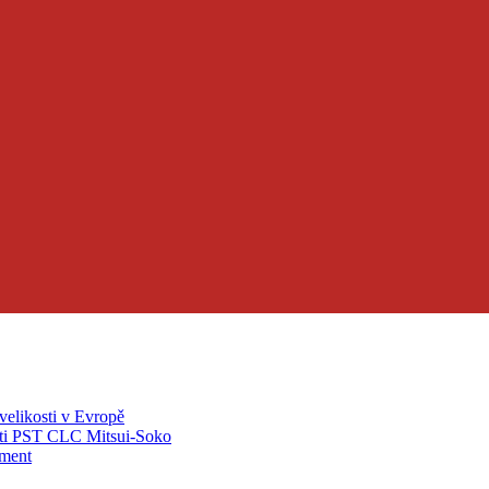
velikosti v Evropě
ti PST CLC Mitsui-Soko
pment