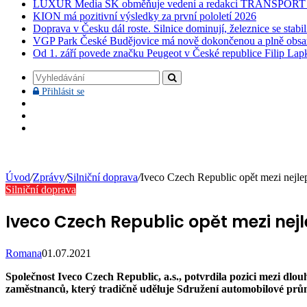
LUXUR Media SK obměňuje vedení a redakci TRANSPOR
KION má pozitivní výsledky za první pololetí 2026
Doprava v Česku dál roste. Silnice dominují, železnice se stabi
VGP Park České Budějovice má nově dokončenou a plně obsa
Od 1. září povede značku Peugeot v České republice Filip Lap
Vyhledávání
Přihlásit
Přihlásit se
se
Facebook
YouTube
Instagram
Úvod
/
Zprávy
/
Silniční doprava
/
Iveco Czech Republic opět mezi nejle
Silniční doprava
Iveco Czech Republic opět mezi nej
Romana
01.07.2021
Společnost Iveco Czech Republic, a.s., potvrdila pozici mezi dl
zaměstnanců, který tradičně uděluje Sdružení automobilové prů