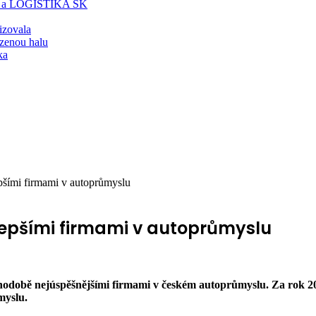
T a LOGISTIKA SK
lizovala
zenou halu
ka
pšími firmami v autoprůmyslu
lepšími firmami v autoprůmyslu
ouhodobě nejúspěšnějšími firmami v českém autoprůmyslu. Za rok 20
myslu.