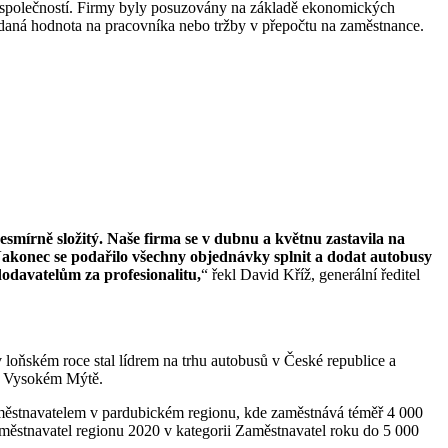
28 společností. Firmy byly posuzovány na základě ekonomických
daná hodnota na pracovníka nebo tržby v přepočtu na zaměstnance.
nesmírně složitý. Naše firma se v dubnu a květnu zastavila na
Nakonec se podařilo všechny objednávky splnit a dodat autobusy
odavatelům za profesionalitu,
“ řekl David Kříž, generální ředitel
ňském roce stal lídrem na trhu autobusů v České republice a
ve Vysokém Mýtě.
ěstnavatelem v pardubickém regionu, kde zaměstnává téměř 4 000
aměstnavatel regionu 2020 v kategorii Zaměstnavatel roku do 5 000