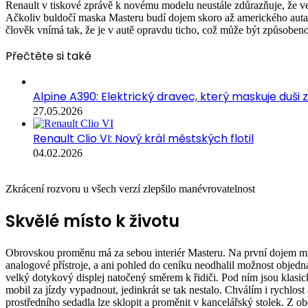
Renault v tiskové zprávě k novému modelu neustále zdůrazňuje, že vel
Ačkoliv buldočí maska Masteru budí dojem skoro až amerického auta, 
člověk vnímá tak, že je v autě opravdu ticho, což může být způsoben
Přečtěte si také
Alpine A390: Elektrický dravec, který maskuje duši
27.05.2026
Renault Clio VI: Nový král městských flotil
04.02.2026
Zkrácení rozvoru u všech verzí zlepšilo manévrovatelnost
Skvělé místo k životu
Obrovskou proměnu má za sebou interiér Masteru. Na první dojem mi
analogové přístroje, a ani pohled do ceníku neodhalil možnost objednat 
velký dotykový displej natočený směrem k řidiči. Pod ním jsou klasic
mobil za jízdy vypadnout, jedinkrát se tak nestalo. Chválím i rychlo
prostředního sedadla lze sklopit a proměnit v kancelářský stolek. Z o