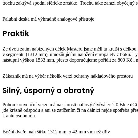
trochu zakrývá spodní sférické zrcátko. Trochu také zarazí obyčejný
Palubní deska má výhradně analogové přístroje
Praktik
Ze dvou zatím nabízených délek Masteru jsme měli tu kratší s délkou
v segmentu (1312 mm), umožňujícími naložení europalety z boku. Ty 
nástupní výškou 1533 mm, přesto doporučujeme pořídit za 800 Kč i m
Zákazník má na výběr několik verzí ochrany nákladového prostoru
Silný, úsporný a obratný
Pohon konvenční verze má na starosti naftový čtyřválec 2.0 Blue dCi
jde krásně odspodu a ani se zatížením či na dálnici nejde spotřeba př
k autu osobnímu.
Boční dveře mají šířku 1312 mm, o 42 mm víc než dřív