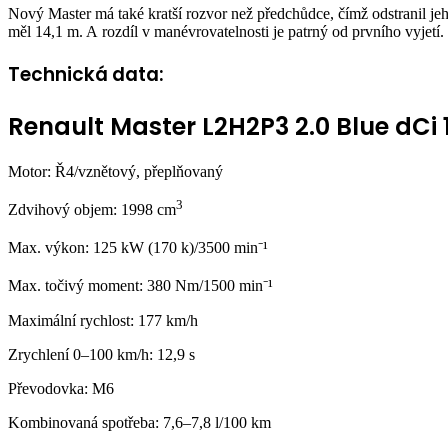
Nový Master má také kratší rozvor než předchůdce, čímž odstranil 
měl 14,1 m. A rozdíl v manévrovatelnosti je patrný od prvního vyjetí.
Technická data:
Renault Master L2H2P3 2.0 Blue dCi 
Motor: Ř4/vznětový, přeplňovaný
3
Zdvihový objem: 1998 cm
Max. výkon: 125 kW (170 k)/3500 min⁻¹
Max. točivý moment: 380 Nm/1500 min⁻¹
Maximální rychlost: 177 km/h
Zrychlení 0–100 km/h: 12,9 s
Převodovka: M6
Kombinovaná spotřeba: 7,6–7,8 l/100 km