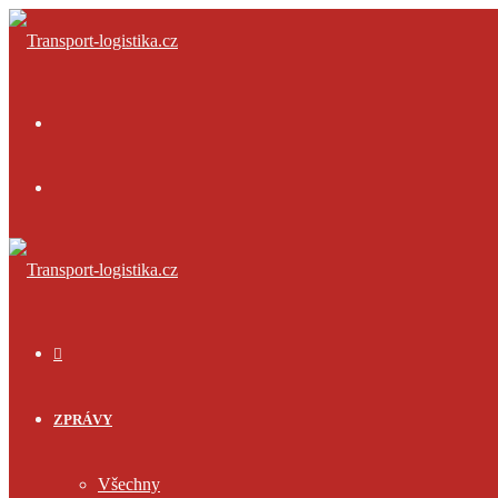
Menu
Přihlásit
se
ÚVOD
ZPRÁVY
Všechny