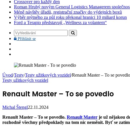
Crossover pro každý den
Roman Hrubý novým General Logistics Managerem společnos
Méně návštěv úřadů, registrační značky do výdejních boxů
Výběr mýtného za půl roku překonal hranici 10 miliard korun
Ford a Terapio představují „Wellness za volantem“
Vyhledávání
Přihlásit
Přihlásit se
se
Facebook
YouTube
Instagram
Úvod
/
Testy
/
Testy užitkových vozidel
/
Renault Master – To se povedl
Testy užitkových vozidel
Renault Master – To se povedlo
Michal Štengl
22.11.2024
Renault Master – To se povedlo.
Renault Master
je už nějakou do
rozhodně všechny předpoklady na tom nic neměnit. Byť se zatím