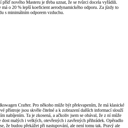
příď nového Masteru je třeba uznat, že se tvůrci docela vyřádili.
e má o 20 % lepší koeficient aerodynamického odporu. Za jízdy to
upředu s minimálním odporem vzduchu.
olkswagen Crafter. Pro někoho může být překvapením, že má klasické
é přístroje jsou skvěle čitelné a k zobrazení dalších informací slouží
ím nabíjením. Ta je zkosená, a ačkoliv jsem se obával, že z ní může
je dost malých i velkých, otevřených i zavřených přihrádek. Opěradlo
se, že budou překážet při nastupování, ale není tomu tak. Pravý ale