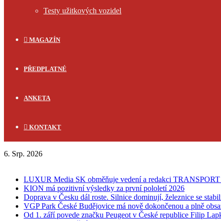
Testy užitkových vozidel
MAGAZÍN
PŘEDPLATNÉ
ANKETA
KONTAKT
6. Srp. 2026
FLASH NEWS
LUXUR Media SK obměňuje vedení a redakci TRANSPOR
KION má pozitivní výsledky za první pololetí 2026
Doprava v Česku dál roste. Silnice dominují, železnice se stabi
VGP Park České Budějovice má nově dokončenou a plně obsa
Od 1. září povede značku Peugeot v České republice Filip Lap