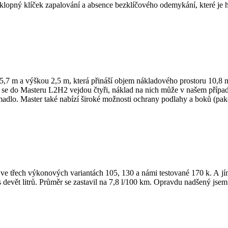
 sklopný klíček zapalování a absence bezklíčového odemykání, které j
 5,7 m a výškou 2,5 m, která přináší objem nákladového prostoru 10,8 
se do Masteru L2H2 vejdou čtyři, náklad na nich může v našem případ
adlo. Master také nabízí široké možnosti ochrany podlahy a boků (pak
 ve třech výkonových variantách 105, 130 a námi testované 170 k. A j
es devět litrů. Průměr se zastavil na 7,8 l/100 km. Opravdu nadšený js