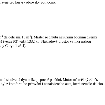
e hlavně pro kurýry obrovský pomocník.
3
3
m
(ta delší má 13 m
). Master se chlubí nejširšími bočními dveřmi
ě (verze P3) vážit 1332 kg. Nákladový prostor vyniká nízkou
ety Cargo 1 až 4).
ím obstarávaná dynamika je prostě parádní. Motor má měkký záběr,
em byl z komfortního pérování i nenaloženého auta, které nemělo daleko