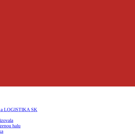
T a LOGISTIKA SK
lizovala
zenou halu
ka