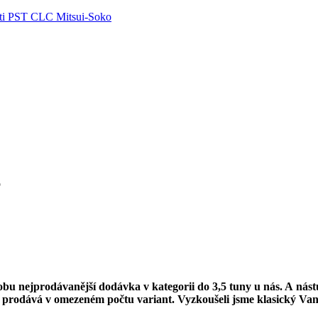
ti PST CLC Mitsui-Soko
o
bu nejprodávanější dodávka v kategorii do 3,5 tuny u nás. A nást
 prodává v omezeném počtu variant. Vyzkoušeli jsme klasický Va