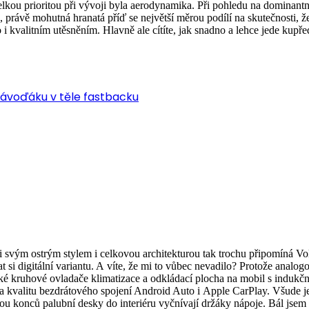
kou prioritou při vývoji byla aerodynamika. Při pohledu na dominantní 
právě mohutná hranatá příď se největší měrou podílí na skutečnosti, ž
o i kvalitním utěsněním. Hlavně ale cítíte, jak snadno a lehce jede k
 závoďáku v těle fastbacku
 svým ostrým stylem i celkovou architekturou tak trochu připomíná V
si digitální variantu. A víte, že mi to vůbec nevadilo? Protože analogov
ké kruhové ovladače klimatizace a odkládací plocha na mobil s indukčn
st a kvalitu bezdrátového spojení Android Auto i Apple CarPlay. Všude 
bou konců palubní desky do interiéru vyčnívají držáky nápoje. Bál jsem 