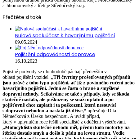
a Jihomoravský a třetí je Středočeský kraj.
Přečtěte si také
Nulová spoluúčast k havarijnímu pojištění
09.05.2024
Pojištění odpovědnosti dopravce
16.10.2023
Pojistné podvody se dlouhodobě páchají především v
oblasti pojištění vozidel.
„Tři čtvrtiny prošetřovaných případů
jsou právě z toho typu pojištění, ať již z povinného ručení nebo
havarijního pojištění. Jedná se často o hrané a smyšlené
dopravní nehody. Setkáváme se také s případy, kdy se škoda
skutečně nastala, ale poškozený se snaží uplatnit a po
pojišťovně chce zaplatit i ta poškození, která nesouvisí
s dopravní nehodou a nastala již dříve,“
upřesňuje Dita
Němečková z Úseku bezpečnosti. A uvádí případ,
který v uplynulém roce řešili specialisté z oddělení vyšetřování.
„Motocyklista skutečně nehodu měl, přední kolo motorky na
štěrku dostalo smyk a došlo k pádu na levou stranu. Vedle
skutečného poškození motocyklu, ke kterému došlo při pádu, se