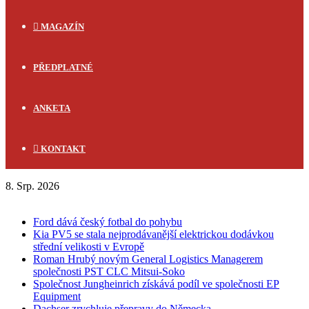
MAGAZÍN
PŘEDPLATNÉ
ANKETA
KONTAKT
8. Srp. 2026
FLASH NEWS
Ford dává český fotbal do pohybu
Kia PV5 se stala nejprodávanější elektrickou dodávkou
střední velikosti v Evropě
Roman Hrubý novým General Logistics Managerem
společnosti PST CLC Mitsui-Soko
Společnost Jungheinrich získává podíl ve společnosti EP
Equipment
Dachser zrychluje přepravy do Německa