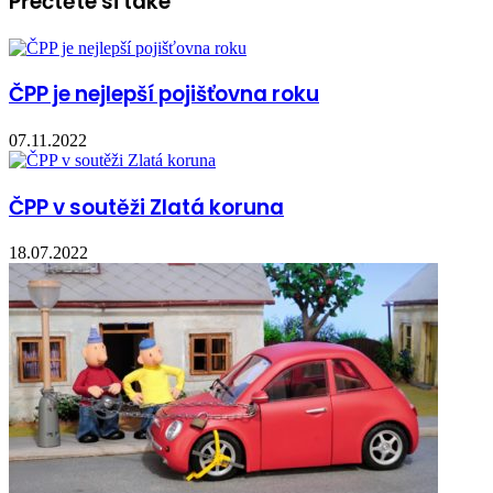
Přečtěte si také
ČPP je nejlepší pojišťovna roku
07.11.2022
ČPP v soutěži Zlatá koruna
18.07.2022