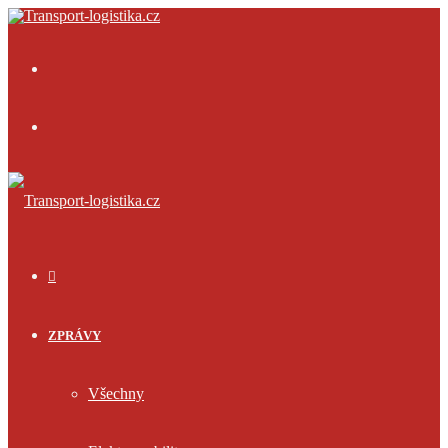
Menu
Přihlásit
se
ÚVOD
ZPRÁVY
Všechny