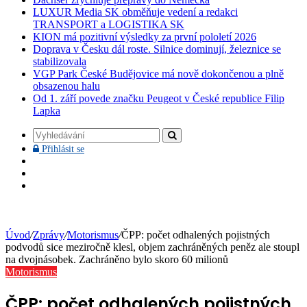
LUXUR Media SK obměňuje vedení a redakci
TRANSPORT a LOGISTIKA SK
KION má pozitivní výsledky za první pololetí 2026
Doprava v Česku dál roste. Silnice dominují, železnice se
stabilizovala
VGP Park České Budějovice má nově dokončenou a plně
obsazenou halu
Od 1. září povede značku Peugeot v České republice Filip
Lapka
Vyhledávání
Přihlásit
Přihlásit se
se
Facebook
YouTube
Instagram
Úvod
/
Zprávy
/
Motorismus
/
ČPP: počet odhalených pojistných
podvodů sice meziročně klesl, objem zachráněných peněz ale stoupl
na dvojnásobek. Zachráněno bylo skoro 60 milionů
Motorismus
ČPP: počet odhalených pojistných