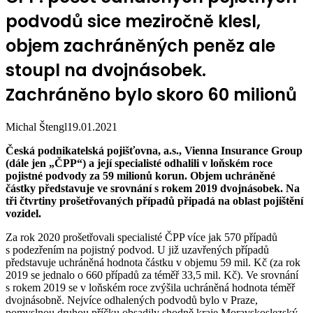
podvodů sice meziročně klesl,
objem zachráněných peněz ale
stoupl na dvojnásobek.
Zachráněno bylo skoro 60 milionů
Michal Štengl
19.01.2021
Česká podnikatelská pojišťovna, a.s., Vienna Insurance Group
(dále jen „ČPP“) a její specialisté odhalili v loňském roce
pojistné podvody za 59 milionů korun. Objem uchráněné
částky představuje ve srovnání s rokem 2019 dvojnásobek. Na
tři čtvrtiny prošetřovaných případů připadá na oblast pojištění
vozidel.
Za rok 2020 prošetřovali specialisté ČPP více jak 570 případů
s podezřením na pojistný podvod. U již uzavřených případů
představuje uchráněná hodnota částku v objemu 59 mil. Kč (za rok
2019 se jednalo o 660 případů za téměř 33,5 mil. Kč). Ve srovnání
s rokem 2019 se v loňském roce zvýšila uchráněná hodnota téměř
dvojnásobně. Nejvíce odhalených podvodů bylo v Praze,
pomyslnou druhou příčku obsadily shodně kraje Moravskoslezský