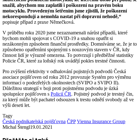
snažil, abychom mu zaplatili i poškození na pravém boku
motocyklu. Provedeným šetřením jsme zjistili, že poškození
nekorespondují a nemohla nastat při dopravní nehodě,“
popisuje případ z praxe Němečková.
V průběhu roku 2020 jsme nezaznamenali nárůst případů, které
bychom mohli spojovat s COVID-19 a snahou opatřit si
nezákonným způsobem finanční prostředky. Domníváme se, že je to
způsobeno opatřeními spojenými s nouzovým stavem v ČR, kdy
činnost lidí je výrazně omezena. To potvrzují i předběžné statistiky
Policie ČR, které za loňský rok uvádějí pokles trestné činnosti.
Pro zvýšení efektivity v odhalování pojistných podvodů Česká
asociace pojišťoven od roku 2012 provozuje Systém pro výměnu
informací o podezřelých okolnostech (SVIPO a SVIPO II).
Důležitou strategií v boji proti pojistnému podvodu je úzká
spolupráce pojišťoven s
Policií ČR
. Pojistný podvod je trestný čin,
za který může být pachatel odsouzen k trestu odnětí svobody až ve
výši deseti let.
Tagy
Česká podnikatelská pojišťovna
ČPP
Vienna Insurance Group
Michal Štengl
19.01.2021